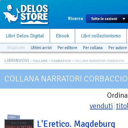
Ricerca
Libri Delos Digital
Ebook
Libri collezionismo
Sfoglia per
Ultimi arrivi
Per editore
Per collana
Per autore
LIBRINUOVI
>
COLLANE
>
CORBACCIO
> COLLANA NARRATORI CORBACCIO
COLLANA NARRATORI CORBACCIO
Ordina
venduti
tito
LIBRI
L'Eretico. Magdeburg