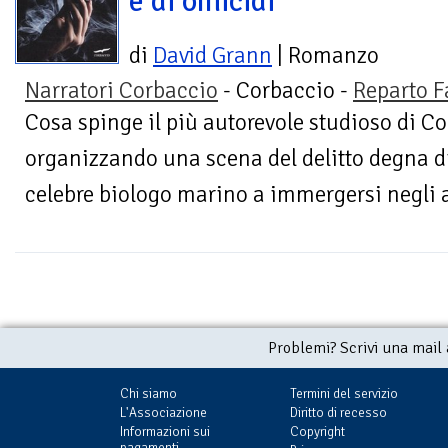
e di omicidi
di
David Grann
| Romanzo
Narratori Corbaccio
- Corbaccio -
Reparto F
Cosa spinge il più autorevole studioso di C
organizzando una scena del delitto degna 
celebre biologo marino a immergersi negli a
Problemi? Scrivi una mail
Chi siamo
Termini del servizio
L'Associazione
Diritto di recesso
Informazioni sui
Copyright
pagamenti