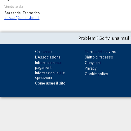
Venduto da
Bazaar del Fantastico
bazaar@delosstore.it
Problemi? Scrivi una mail
Chi siamo
Termini del servizio
L'Associazione
Diritto di recesso
Informazioni sui
Copyright
pagamenti
Privacy
Informazioni sulle
Cookie policy
spedizioni
Come usare il sito