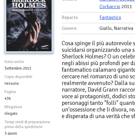
Corbaccio
2011
Reparto
Fantastico
Genere
Giallo, Narrativa
Cosa spinge il più autorevole 
suicidarsi organizzando una s
Sherlock Holmes? O un celebr
Data uscita
negli abissi più profondi per 
Settembre 2011
fantomatico calamaro gigante
cercare nel romanzo di uno scri
Copie disponibili
realmente avvenuto? Dalla sua
nessuna
narratore, David Grann raccon
Pagine
voce ai protagonisti, dodici st
436
personaggi tanto "folli" quanto 
Rilegatura
un'ossessione che li divora, re
rilegato
e disperata di una verità che s
Tempi medi di preparazione
prima della spedizione
3 giorni