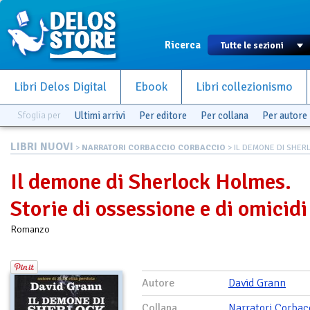
Ricerca
Libri Delos Digital
Ebook
Libri collezionismo
Sfoglia per
Ultimi arrivi
Per editore
Per collana
Per autore
LIBRI NUOVI
>
NARRATORI CORBACCIO CORBACCIO
> IL DEMONE DI SHER
Il demone di Sherlock Holmes.
Storie di ossessione e di omicidi
Romanzo
Autore
David Grann
Collana
Narratori Corbac