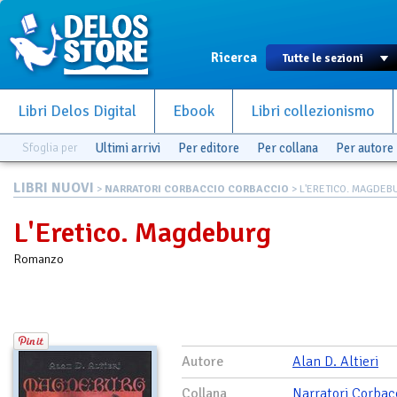
Ricerca
Libri Delos Digital
Ebook
Libri collezionismo
Sfoglia per
Ultimi arrivi
Per editore
Per collana
Per autore
LIBRI NUOVI
>
NARRATORI CORBACCIO CORBACCIO
> L'ERETICO. MAGDEB
L'Eretico. Magdeburg
Romanzo
Autore
Alan D. Altieri
Collana
Narratori Corbac