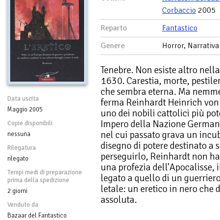
Corbaccio
2005
Reparto
Fantastico
Genere
Horror, Narrativa
Tenebre. Non esiste altro nel
1630. Carestia, morte, pestil
che sembra eterna. Ma nemme
Data uscita
ferma Reinhardt Heinrich von 
Maggio 2005
uno dei nobili cattolici più p
Impero della Nazione Germani
Copie disponibili
nel cui passato grava un incubo
nessuna
disegno di potere destinato a 
Rilegatura
perseguirlo, Reinhardt non ha
rilegato
una profezia dell'Apocalisse, 
Tempi medi di preparazione
legato a quello di un guerrie
prima della spedizione
letale: un eretico in nero che 
2 giorni
assoluta.
Venduto da
Bazaar del Fantastico