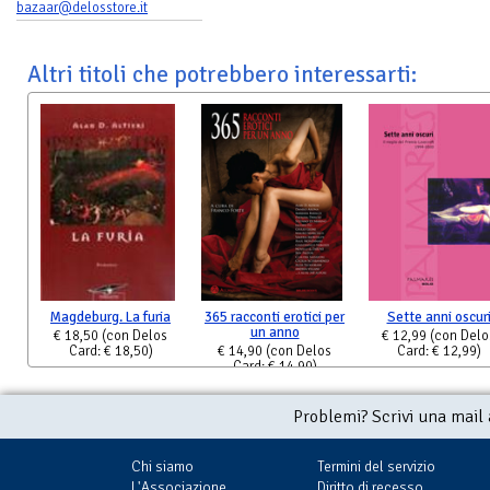
bazaar@delosstore.it
Altri titoli che potrebbero interessarti:
Magdeburg. La furia
365 racconti erotici per
Sette anni oscur
un anno
€ 18,50
(con Delos
€ 12,99
(con Delo
Card: € 18,50)
€ 14,90
(con Delos
Card: € 12,99)
Card: € 14,90)
Problemi? Scrivi una mail
Chi siamo
Termini del servizio
L'Associazione
Diritto di recesso