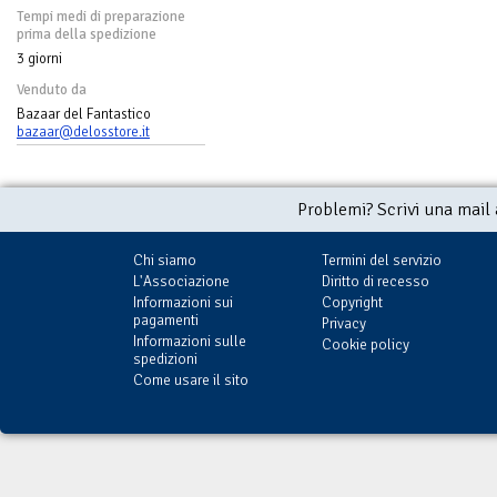
Tempi medi di preparazione
prima della spedizione
3 giorni
Venduto da
Bazaar del Fantastico
bazaar@delosstore.it
Problemi? Scrivi una mail
Chi siamo
Termini del servizio
L'Associazione
Diritto di recesso
Informazioni sui
Copyright
pagamenti
Privacy
Informazioni sulle
Cookie policy
spedizioni
Come usare il sito