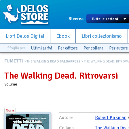
Ricerca
Libri Delos Digital
Ebook
Libri collezionismo
Sfoglia per
Ultimi arrivi
Per editore
Per collana
Per autore
FUMETTI
>
THE WALKING DEAD SALDAPRESS
> THE WALKING DEAD. RITROVA
The Walking Dead. Ritrovarsi
Volume
Autore
Robert Kirkman
Collana
The Walking Dea