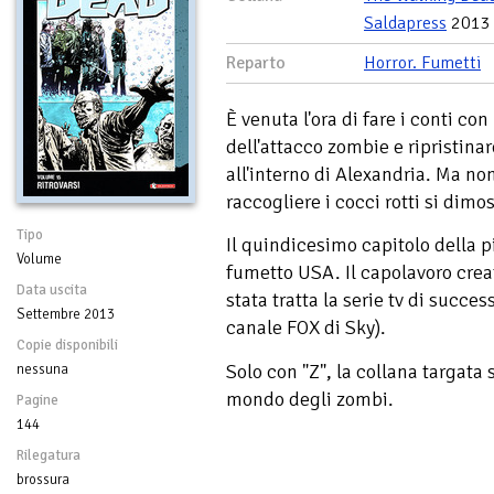
Saldapress
2013
Reparto
Horror. Fumetti
È venuta l'ora di fare i conti co
dell'attacco zombie e ripristina
all'interno di Alexandria. Ma non
raccogliere i cocci rotti si dim
Tipo
Il quindicesimo capitolo della 
Volume
fumetto USA. Il capolavoro crea
Data uscita
stata tratta la serie tv di succes
Settembre 2013
canale FOX di Sky).
Copie disponibili
Solo con "Z", la collana targata
nessuna
mondo degli zombi.
Pagine
144
Rilegatura
brossura