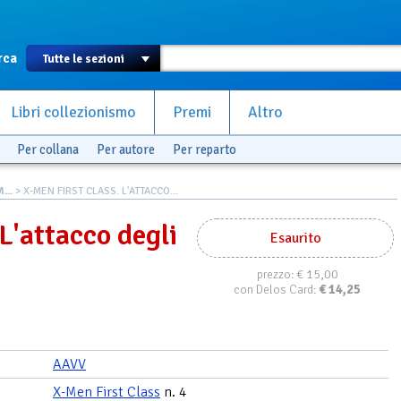
rca
Libri collezionismo
Premi
Altro
Per collana
Per autore
Per reparto
...
> X-MEN FIRST CLASS. L'ATTACCO...
L'attacco degli
Esaurito
€ 15,00
prezzo:
€
14,25
con Delos Card:
AAVV
X-Men First Class
n. 4