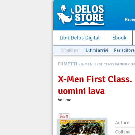
Rice
Libri Delos Digital
Ebook
Sfoglia per
Ultimi arrivi
Per editore
FUMETTI
>
X-MEN FIRST CLASS PANINI COM
X-Men First Class. 
uomini lava
Volume
Autore
Collana