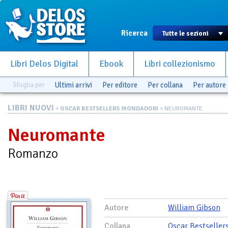
Ricerca
Libri Delos Digital
Ebook
Libri collezionismo
Sfoglia per
Ultimi arrivi
Per editore
Per collana
Per autore
LIBRI NUOVI
>
OSCAR BESTSELLERS MONDADORI
> NEUROMANTE
Neuromante
Romanzo
Autore
William Gibson
Collana
Oscar Bestseller