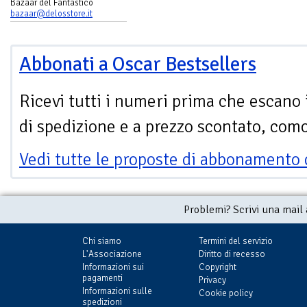
Bazaar del Fantastico
bazaar@delosstore.it
Abbonati a Oscar Bestsellers
Ricevi tutti i numeri prima che escano 
di spedizione e a prezzo scontato, com
Vedi tutte le proposte di abbonamento 
Problemi? Scrivi una mail
Chi siamo
Termini del servizio
L'Associazione
Diritto di recesso
Informazioni sui
Copyright
pagamenti
Privacy
Informazioni sulle
Cookie policy
spedizioni