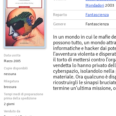
Mondadori
2003
Reparto
Fantascienza
Genere
Fantascienza
In un mondo in cui le mafie de
possono tutto, un mondo attr
informatiche e hacker dai pote
l'avventura violenta e dispera
Data uscita
il torto di mettersi contro l'o
Marzo 2005
vendetta lo hanno privato dell
Copie disponibili
cyberspazio, isolandolo nella 
nessuna
materiale. Ora qualcuno è dispo
Rilegatura
ricostruirgli le sinapsi bruciat
brossura
termine un'ultima missione, olt
Tempi medi di preparazione
prima della spedizione
2 giorni
Venduto da