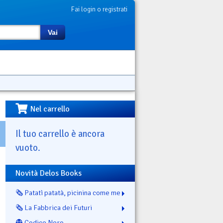
Fai login o registrati
Vai
Nel carrello
Il tuo carrello è ancora
vuoto.
Novità Delos Books
🗞️ Patatì patatà, picinina come me
🗞️ La Fabbrica dei Futuri
👻 Codice Nero