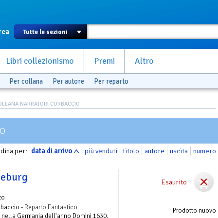
rca
Libri collezionismo
Premi
Altro
Per collana
Per autore
Per reparto
OLLANA NARRATORI CORBACCIO
IO
dina per:
data di arrivo
più venduti
titolo
autore
uscita
numero
deburg
Esaurito
zo
rbaccio -
Reparto Fantastico
Prodotto nuovo
o nella Germania dell'anno Domini 1630.