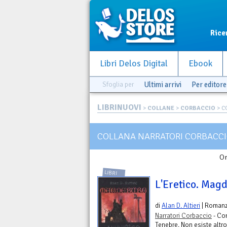
Rice
Libri Delos Digital
Ebook
Sfoglia per
Ultimi arrivi
Per editore
LIBRINUOVI
>
COLLANE
>
CORBACCIO
> C
COLLANA NARRATORI CORBACC
Or
LIBRI
L'Eretico. Mag
di
Alan D. Altieri
| Roman
Narratori Corbaccio
- Co
Tenebre. Non esiste altr