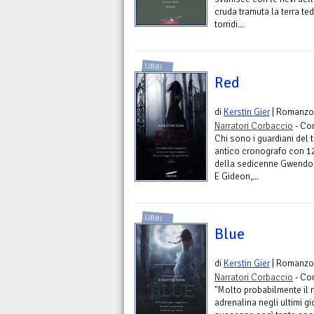
cruda tramuta la terra te
torridi...
LIBRI
Red
di
Kerstin Gier
| Romanzo
Narratori Corbaccio
- Co
Chi sono i guardiani del 
antico cronografo con 12
della sedicenne Gwendol
E Gideon,...
LIBRI
Blue
di
Kerstin Gier
| Romanzo
Narratori Corbaccio
- Co
"Molto probabilmente il 
adrenalina negli ultimi gi