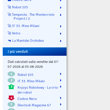
🚀 Robot 105
🚀 Tempesta - The Montecristo
Project / 2
🚀 IF 33. Mino Milani
🚀 Vetro
🔫 La Mantide Orchidea
I più venduti
Dati calcolati sulle vendite dal 07-
07-2026 al 05-08-2026
1
Robot 105
2
IF 33. Mino Milani
3
Kryzys Robotowy - La crisi
dei robot
4
Codice Nero
5
Sherlock Magazine 67