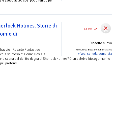
e e avevo avuto così poco tempo per
erlock Holmes. Storie di
Esaurito
 omicidi
Prodotto nuovo
o
rbaccio -
Reparto Fantastico
Venduto da Bazaar del Fantastico
» Vedi scheda completa
evole studioso di Conan Doyle a
una scena del delitto degna di Sherlock Holmes? O un celebre biologo marino
più profondi...