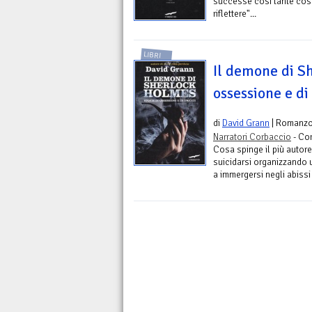
successe così tante cos
riflettere"...
LIBRI
Il demone di Sh
ossessione e di
di
David Grann
| Romanz
Narratori Corbaccio
- Co
Cosa spinge il più autor
suicidarsi organizzando 
a immergersi negli abissi 