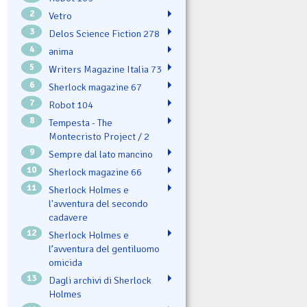
2
Vetro
3
Delos Science Fiction 278
4
ənima
5
Writers Magazine Italia 73
6
Sherlock magazine 67
7
Robot 104
8
Tempesta - The
Montecristo Project / 2
9
Sempre dal lato mancino
10
Sherlock magazine 66
11
Sherlock Holmes e
l'avventura del secondo
cadavere
12
Sherlock Holmes e
l’avventura del gentiluomo
omicida
13
Dagli archivi di Sherlock
Holmes