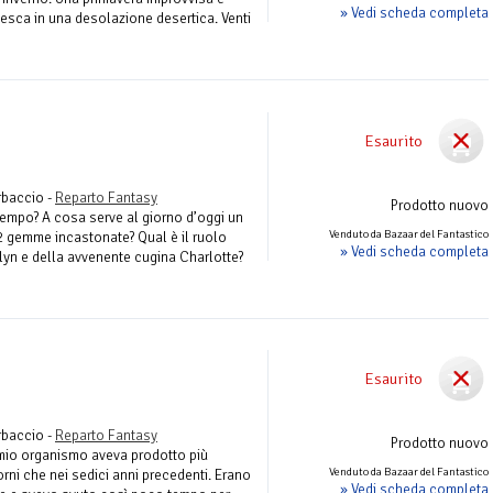
» Vedi scheda completa
desca in una desolazione desertica. Venti
Esaurito
rbaccio -
Reparto Fantasy
Prodotto nuovo
tempo? A cosa serve al giorno d’oggi un
Venduto da Bazaar del Fantastico
 gemme incastonate? Qual è il ruolo
» Vedi scheda completa
yn e della avvenente cugina Charlotte?
Esaurito
rbaccio -
Reparto Fantasy
Prodotto nuovo
mio organismo aveva prodotto più
Venduto da Bazaar del Fantastico
orni che nei sedici anni precedenti. Erano
» Vedi scheda completa