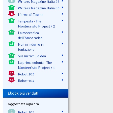
6
Writers Magazine Italia 25
7
Writers Magazine Italia 63
8
L'arma di Tauros
9
Tempesta - The
Montecristo Project / 2
10
La meccanica
dell'Ambaradan
11
Non ci indurre in
tentazione
12
Sussurrami, o dea
13
La prima colonia - The
Montecristo Project / 1
14
Robot 103
15
Robot 104
Ebook più venduti
Aggiornata ogni ora
1
Robot 105