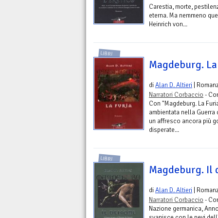
Carestia, morte, pestile
eterna. Ma nemmeno ques
Heinrich von...
LIBRI
Magdeburg. La 
di
Alan D. Altieri
| Roman
Narratori Corbaccio
- Co
Con "Magdeburg. La Furia"
ambientata nella Guerra d
un affresco ancora più g
disperate...
LIBRI
Magdeburg. Il
di
Alan D. Altieri
| Roman
Narratori Corbaccio
- Co
Nazione germanica, Anno 
svanisce con le nevi dell