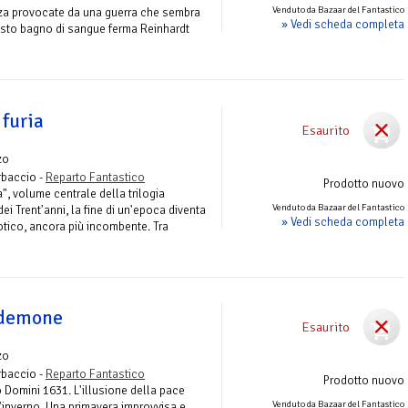
Venduto da Bazaar del Fantastico
nza provocate da una guerra che sembra
» Vedi scheda completa
to bagno di sangue ferma Reinhardt
furia
Esaurito
zo
rbaccio -
Reparto Fantastico
Prodotto nuovo
, volume centrale della trilogia
Venduto da Bazaar del Fantastico
ei Trent'anni, la fine di un'epoca diventa
» Vedi scheda completa
otico, ancora più incombente. Tra
 demone
Esaurito
zo
rbaccio -
Reparto Fantastico
Prodotto nuovo
Domini 1631. L'illusione della pace
Venduto da Bazaar del Fantastico
'inverno. Una primavera improvvisa e