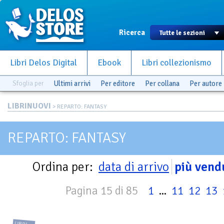
Ricerca
Libri Delos Digital
Ebook
Libri collezionismo
Sfoglia per
Ultimi arrivi
Per editore
Per collana
Per autore
LIBRINUOVI
> REPARTO: FANTASY
REPARTO: FANTASY
Ordina per:
data di arrivo
più vend
Pagina 15 di 85
1
...
11
12
13