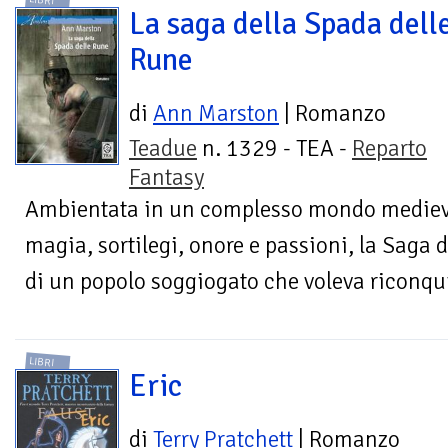
LIBRI
La saga della Spada dell
Rune
di
Ann Marston
| Romanzo
Teadue
n. 1329 - TEA -
Reparto
Fantasy
Ambientata in un complesso mondo mediev
magia, sortilegi, onore e passioni, la Saga 
di un popolo soggiogato che voleva riconquist
LIBRI
Eric
di
Terry Pratchett
| Romanzo