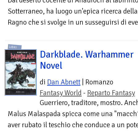
Dal deserto cocente di Anauroch al labirin
Sotterraneo, ha luogo un'epica ricerca della
Ragno che si svolge in un susseguirsi di even
LIBRI
Darkblade. Warhammer
Novel
di
Dan Abnett
| Romanzo
Fantasy World
-
Reparto Fantasy
Guerriero, traditore, mostro. Anch
Malus Malaspada spicca come una "macchia
aver rubato il teschio che conduce a un pote