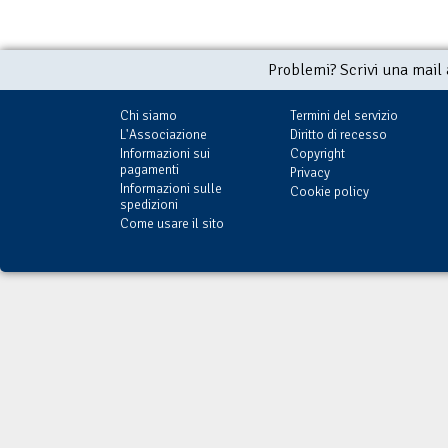
Problemi? Scrivi una mail
Chi siamo
Termini del servizio
L'Associazione
Diritto di recesso
Informazioni sui
Copyright
pagamenti
Privacy
Informazioni sulle
Cookie policy
spedizioni
Come usare il sito