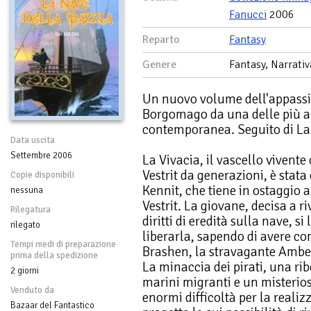
Fanucci
2006
Reparto
Fantasy
Genere
Fantasy, Narrativ
Un nuovo volume dell'appassi
Borgomago da una delle più am
contemporanea. Seguito di La 
Data uscita
Settembre 2006
La Vivacia, il vascello vivente
Vestrit da generazioni, è stata
Copie disponibili
Kennit, che tiene in ostaggio a
nessuna
Vestrit. La giovane, decisa a r
Rilegatura
diritti di eredità sulla nave, si
rilegato
liberarla, sapendo di avere com
Tempi medi di preparazione
Brashen, la stravagante Amber
prima della spedizione
La minaccia dei pirati, una rib
2 giorni
marini migranti e un misterio
Venduto da
enormi difficoltà per la reali
Bazaar del Fantastico