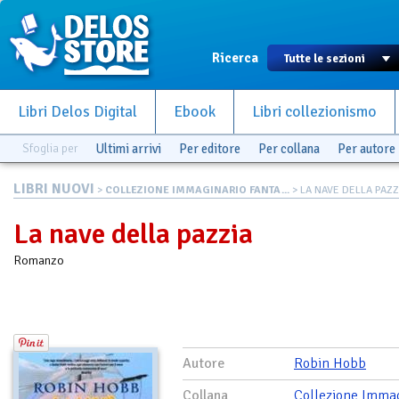
Ricerca
Libri Delos Digital
Ebook
Libri collezionismo
Sfoglia per
Ultimi arrivi
Per editore
Per collana
Per autore
LIBRI NUOVI
>
COLLEZIONE IMMAGINARIO FANTA...
> LA NAVE DELLA PAZZ
La nave della pazzia
Romanzo
Autore
Robin Hobb
Collana
Collezione Immag