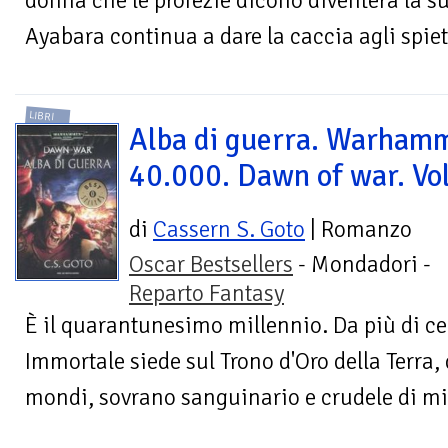
donna che le profezie dicono diventerà la s
Ayabara continua a dare la caccia agli spieta
LIBRI
Alba di guerra. Warham
40.000. Dawn of war. Vol
di
Cassern S. Goto
| Romanzo
Oscar Bestsellers
- Mondadori -
Reparto Fantasy
È il quarantunesimo millennio. Da più di ce
Immortale siede sul Trono d'Oro della Terra,
mondi, sovrano sanguinario e crudele di mili