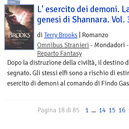
LIBRI
L' esercito dei demoni. L
genesi di Shannara. Vol. 
di
Terry Brooks
| Romanzo
Omnibus Stranieri
- Mondadori -
Reparto Fantasy
Dopo la distruzione della civiltà, il destin
segnato. Gli stessi elfi sono a rischio di es
esercito di demoni al comando di Findo Gask
Pagina 18 di 85
1
...
14
15
16