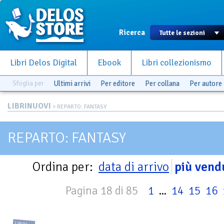
Ricerca
Libri Delos Digital
Ebook
Libri collezionismo
Sfoglia per
Ultimi arrivi
Per editore
Per collana
Per autore
LIBRINUOVI
> REPARTO: FANTASY
REPARTO: FANTASY
Ordina per:
data di arrivo
più vend
Pagina 18 di 85
1
...
14
15
16