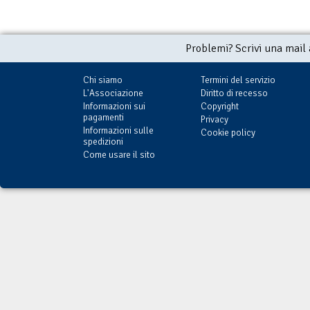
Problemi? Scrivi una mail
Chi siamo
Termini del servizio
L'Associazione
Diritto di recesso
Informazioni sui
Copyright
pagamenti
Privacy
Informazioni sulle
Cookie policy
spedizioni
Come usare il sito