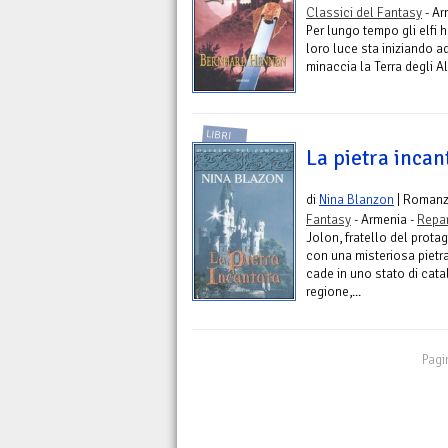
Classici del Fantasy
- Ar
Per lungo tempo gli elfi 
loro luce sta iniziando ad
minaccia la Terra degli Alb
LIBRI
La pietra incan
di
Nina Blanzon
| Roman
Fantasy
- Armenia -
Repar
Jolon, fratello del prot
con una misteriosa pietra
cade in uno stato di cata
regione,...
Pagi