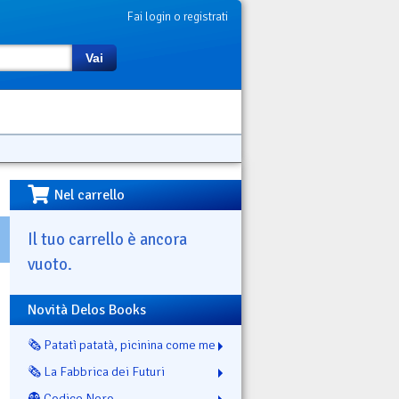
Fai login o registrati
Vai
Nel carrello
Il tuo carrello è ancora
vuoto.
Novità Delos Books
🗞️ Patatì patatà, picinina come me
🗞️ La Fabbrica dei Futuri
👻 Codice Nero