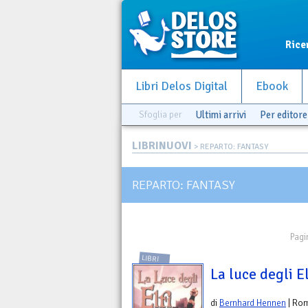
Rice
Libri Delos Digital
Ebook
Sfoglia per
Ultimi arrivi
Per editore
LIBRINUOVI
> REPARTO: FANTASY
REPARTO: FANTASY
Pagi
LIBRI
La luce degli El
di
Bernhard Hennen
| Ro