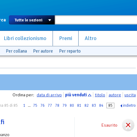
rca
Libri collezionismo
Premi
Altro
Per collana
Per autore
Per reparto
Ordina per:
data di arrivo
più venduti
titolo
autore
uscita
na 85 di 85
1
...
75
76
77
78
79
80
81
82
83
84
85
indietro
fi
Esaurito
manzo