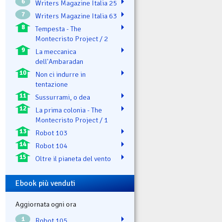
6
Writers Magazine Italia 25
7
Writers Magazine Italia 63
8
Tempesta - The
Montecristo Project / 2
9
La meccanica
dell'Ambaradan
10
Non ci indurre in
tentazione
11
Sussurrami, o dea
12
La prima colonia - The
Montecristo Project / 1
13
Robot 103
14
Robot 104
15
Oltre il pianeta del vento
Ebook più venduti
Aggiornata ogni ora
1
Robot 105