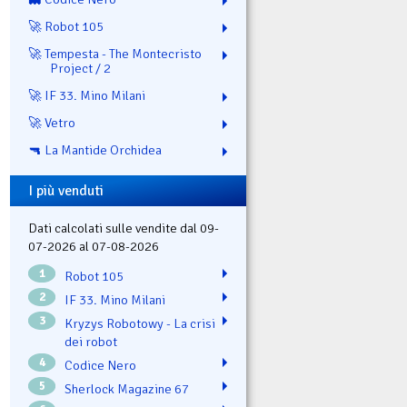
🚀 Robot 105
🚀 Tempesta - The Montecristo
Project / 2
🚀 IF 33. Mino Milani
🚀 Vetro
🔫 La Mantide Orchidea
I più venduti
Dati calcolati sulle vendite dal 09-
07-2026 al 07-08-2026
1
Robot 105
2
IF 33. Mino Milani
3
Kryzys Robotowy - La crisi
dei robot
4
Codice Nero
5
Sherlock Magazine 67