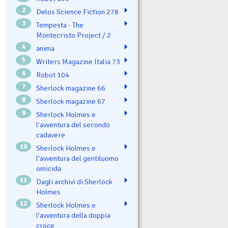
2
Delos Science Fiction 278
3
Tempesta - The
Montecristo Project / 2
4
ənima
5
Writers Magazine Italia 73
6
Robot 104
7
Sherlock magazine 66
8
Sherlock magazine 67
9
Sherlock Holmes e
l'avventura del secondo
cadavere
10
Sherlock Holmes e
l’avventura del gentiluomo
omicida
11
Dagli archivi di Sherlock
Holmes
12
Sherlock Holmes e
l’avventura della doppia
croce