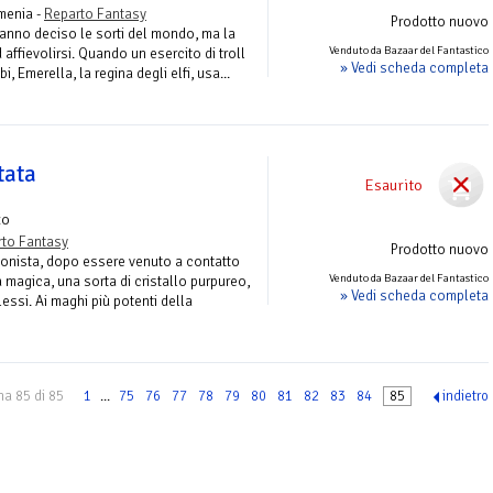
menia -
Reparto Fantasy
Prodotto nuovo
hanno deciso le sorti del mondo, ma la
Venduto da Bazaar del Fantastico
 affievolirsi. Quando un esercito di troll
» Vedi scheda completa
i, Emerella, la regina degli elfi, usa...
tata
Esaurito
zo
to Fantasy
Prodotto nuovo
agonista, dopo essere venuto a contatto
Venduto da Bazaar del Fantastico
 magica, una sorta di cristallo purpureo,
» Vedi scheda completa
lessi. Ai maghi più potenti della
na 85 di 85
1
...
75
76
77
78
79
80
81
82
83
84
85
indietro