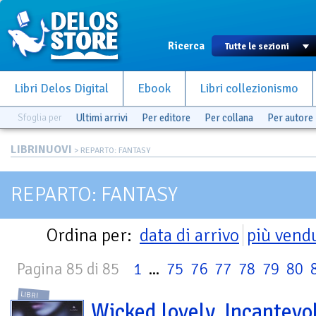
Ricerca
Libri Delos Digital
Ebook
Libri collezionismo
Sfoglia per
Ultimi arrivi
Per editore
Per collana
Per autore
LIBRINUOVI
> REPARTO: FANTASY
REPARTO: FANTASY
Ordina per:
data di arrivo
più vend
Pagina 85 di 85
1
...
75
76
77
78
79
80
LIBRI
Wicked lovely. Incantevo