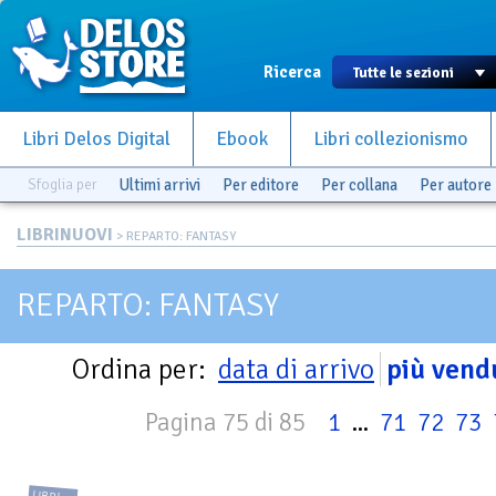
Ricerca
Libri Delos Digital
Ebook
Libri collezionismo
Sfoglia per
Ultimi arrivi
Per editore
Per collana
Per autore
LIBRINUOVI
> REPARTO: FANTASY
REPARTO: FANTASY
Ordina per:
data di arrivo
più vend
Pagina 75 di 85
1
...
71
72
73