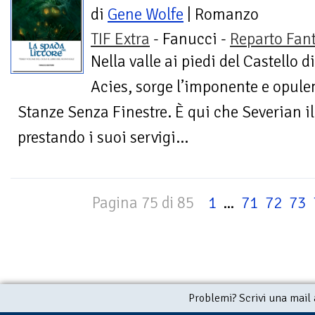
di
Gene Wolfe
| Romanzo
TIF Extra
- Fanucci -
Reparto Fan
Nella valle ai piedi del Castello di
Acies, sorge l’imponente e opulen
Stanze Senza Finestre. È qui che Severian il 
prestando i suoi servigi...
Pagina 75 di 85
1
...
71
72
73
Problemi? Scrivi una mail