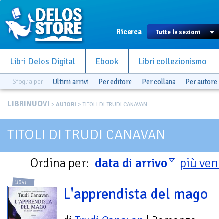
Ricerca
Libri Delos Digital
Ebook
Libri collezionismo
Sfoglia per
Ultimi arrivi
Per editore
Per collana
Per autore
LIBRINUOVI
>
AUTORI
> TITOLI DI TRUDI CANAVAN
TITOLI DI TRUDI CANAVAN
Ordina per:
data di arrivo
più ven
LIBRI
L'apprendista del mago