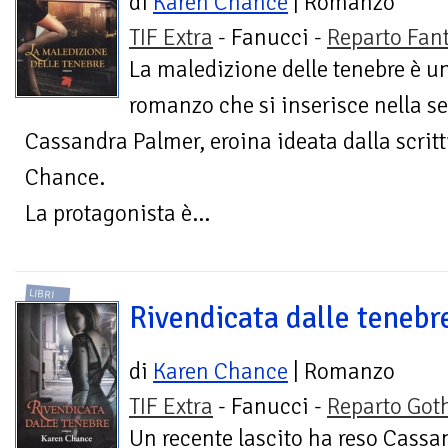
di
Karen Chance
| Romanzo
TIF Extra
- Fanucci -
Reparto Fan
La maledizione delle tenebre è u
romanzo che si inserisce nella se
Cassandra Palmer, eroina ideata dalla scrit
Chance.
La protagonista è...
LIBRI
Rivendicata dalle tenebr
di
Karen Chance
| Romanzo
TIF Extra
- Fanucci -
Reparto Got
Un recente lascito ha reso Cassa