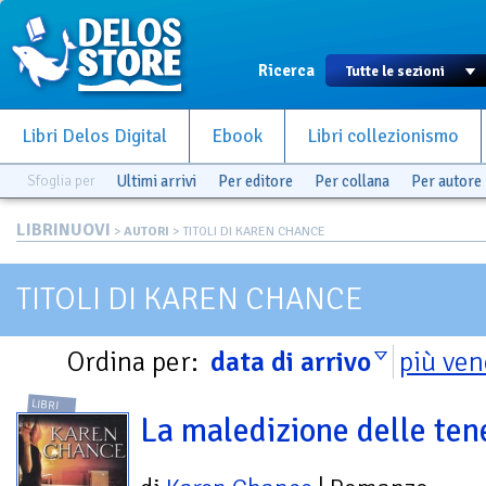
Ricerca
Libri Delos Digital
Ebook
Libri collezionismo
Sfoglia per
Ultimi arrivi
Per editore
Per collana
Per autore
LIBRINUOVI
>
AUTORI
> TITOLI DI KAREN CHANCE
TITOLI DI KAREN CHANCE
Ordina per:
data di arrivo
più ven
LIBRI
La maledizione delle ten