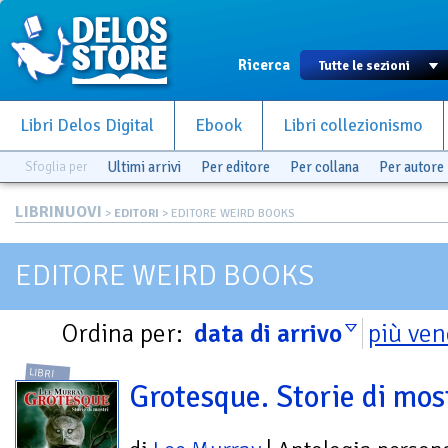
Ricerca
Libri Delos Digital
Ebook
Libri collezionismo
Sfoglia per
Ultimi arrivi
Per editore
Per collana
Per autore
LIBRINUOVI
>
EDITORI
> EDITORE WEIRD BOOKS
EDITORE WEIRD BOOKS
Ordina per:
data di arrivo
più ven
LIBRI
Grotesque. Storie di mos