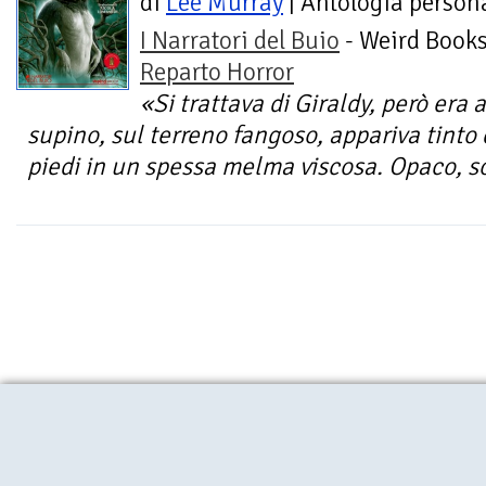
di
Lee Murray
| Antologia person
I Narratori del Buio
- Weird Books
Reparto Horror
«Si trattava di Giraldy, però era
supino, sul terreno fangoso, appariva tinto d
piedi in un spessa melma viscosa. Opaco, so