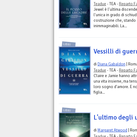
Teadue
- TEA -
Reparto F
Jewel è l'ultima discend
l'unica in grado di schiud
costruzione che, stando 
inimmaginabili. La...
LIBRI
Vessilli di guer
di
Diana Gabaldon
| Rom
Teadue
- TEA -
Reparto F
Claire e Jamie hanno attr
una vita insieme, ma tens
loro sogno d'amore. E no
figlia...
LIBRI
L'ultimo degli
di
Margaret Atwood
| Ro
Teadue
- TEA -
Reparto F