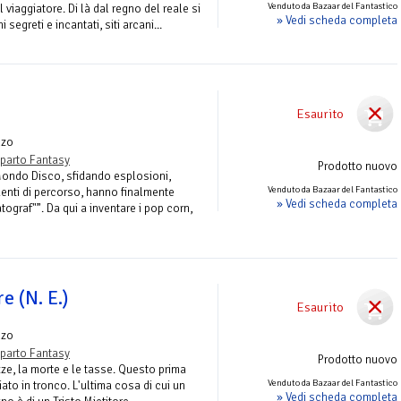
Venduto da Bazaar del Fantastico
l viaggiatore. Di là dal regno del reale si
» Vedi scheda completa
segreti e incantati, siti arcani...
Esaurito
nzo
parto Fantasy
Prodotto nuovo
 Mondo Disco, sfidando esplosioni,
Venduto da Bazaar del Fantastico
identi di percorso, hanno finalmente
» Vedi scheda completa
ograf"”. Da qui a inventare i pop corn,
re (N. E.)
Esaurito
nzo
parto Fantasy
Prodotto nuovo
ze, la morte e le tasse. Questo prima
Venduto da Bazaar del Fantastico
ato in tronco. L'ultima cosa di cui un
» Vedi scheda completa