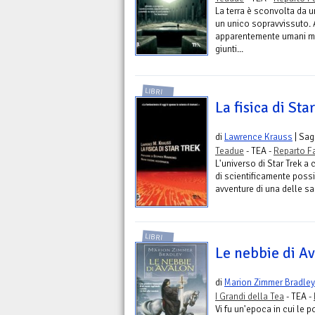
La terra è sconvolta da u
un unico sopravvissuto. 
apparentemente umani ma 
giunti...
LIBRI
La fisica di Sta
di
Lawrence Krauss
| Sag
Teadue
- TEA -
Reparto F
L'universo di Star Trek a
di scientificamente possi
avventure di una delle sa
LIBRI
Le nebbie di A
di
Marion Zimmer Bradley
I Grandi della Tea
- TEA -
Vi fu un'epoca in cui le p