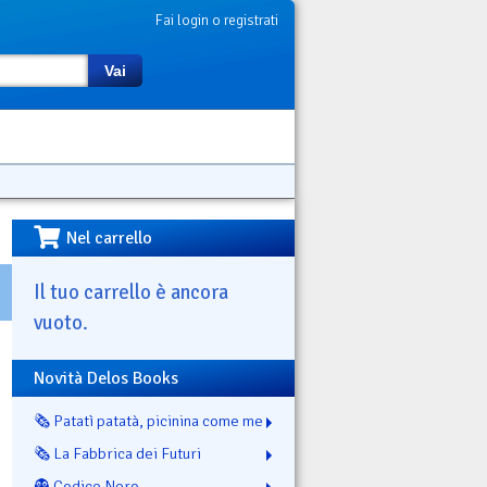
Fai login o registrati
Vai
Nel carrello
Il tuo carrello è ancora
vuoto.
Novità Delos Books
🗞️ Patatì patatà, picinina come me
🗞️ La Fabbrica dei Futuri
👻 Codice Nero