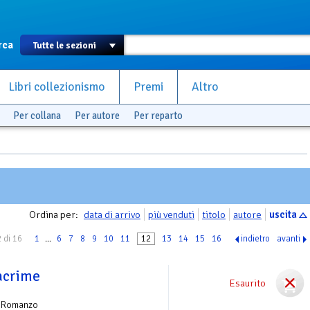
rca
Libri collezionismo
Premi
Altro
Per collana
Per autore
Per reparto
Ordina per:
data di arrivo
più venduti
titolo
autore
uscita
 di 16
1
...
6
7
8
9
10
11
12
13
14
15
16
indietro
avanti
lacrime
Esaurito
 Romanzo