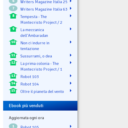
6
Writers Magazine Italia 25
7
Writers Magazine Italia 63
8
Tempesta - The
Montecristo Project / 2
9
La meccanica
dell'Ambaradan
10
Non ci indurre in
tentazione
11
Sussurrami, o dea
12
La prima colonia - The
Montecristo Project / 1
13
Robot 103
14
Robot 104
15
Oltre il pianeta del vento
Ebook più venduti
Aggiornata ogni ora
1
Robot 105