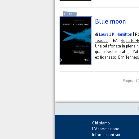
LIBRI
Blue moon
di
Laurell K. Hamilton
| R
Teadue
- TEA -
Reparto H
Una telefonata in piena n
guai in vista: infatti, all'
ex fidanzato. È in Tenness
Pagina 12
Chi siamo
L'Associazione
Informazioni sui