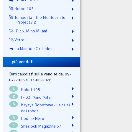
🚀 Robot 105
🚀 Tempesta - The Montecristo
Project / 2
🚀 IF 33. Mino Milani
🚀 Vetro
🔫 La Mantide Orchidea
I più venduti
Dati calcolati sulle vendite dal 09-
07-2026 al 07-08-2026
1
Robot 105
2
IF 33. Mino Milani
3
Kryzys Robotowy - La crisi
dei robot
4
Codice Nero
5
Sherlock Magazine 67