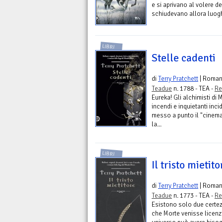
e si aprivano al volere de
schiudevano allora luoghi 
LIBRI
Stelle cadenti
di
Terry Pratchett
| Roma
Teadue
n. 1788 - TEA -
Re
Eureka! Gli alchimisti di
incendi e inquietanti inc
messo a punto il "cinemat
la...
LIBRI
Il tristo mietito
di
Terry Pratchett
| Roma
Teadue
n. 1773 - TEA -
Re
Esistono solo due certez
che Morte venisse licenzi