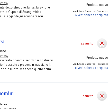
antasy
Prodotto nuovo
ente dello stregone Janus Jaravhor e
Venduto da Bazaar del Fantastico
ere la Cupola di Strang, mitica
» Vedi scheda completa
alle leggende, nasconde tesori
ra
Esaurito
anzo
antasy
Prodotto nuovo
aversato oceani e secoli per costruirsi
Venduto da Bazaar del Fantastico
ioni passate e presenti minacciano il
» Vedi scheda completa
n solo il loro, ma anche quello della
 uomini
Esaurito
manzo
antascienza