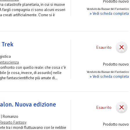
Prodotto nuovo
na catastrofe planetaria, in cui si muove
Venduto da Bazaar del Fantastico
A fargli compagnia ci sono alcuni esseri
» Vedi scheda completa
creati artificialmente. Come si è
r Trek
Esaurito
gistica
antascienza
Prodotto nuovo
 confronto con quello reale: che cosa c'è
Venduto da Bazaar del Fantastico
bile (e cosa, invece, di assurdo) nelle
» Vedi scheda completa
ghe fantascientifiche più amate di...
valon. Nuova edizione
Esaurito
| Romanzo
Reparto Fantasy
Prodotto nuovo
orte tra i mondi fluttuavano con le nebbie