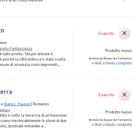
o è di un Tristo Mietitore
to
Esaurito
anzo
parto Fantascienza
Prodotto nuovo
 tutto pronto. Sta per arrivare il
Venduto da Bazaar del Fantastico
ti perché la città tedesca è stata scelta
» Vedi scheda completa
isure di sicurezza sono imponenti,...
uerra
Esaurito
e
Diana L. Paxson
| Romanzo
antasy
Prodotto nuovo
 tribù e sotto la minaccia di un’invasione
Venduto da Bazaar del Fantastico
ecciano inestricabilmente le storie di due
» Vedi scheda completa
oro, destinate entrambe a...