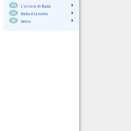
13
L'orrore di Buda
14
Bella è la notte
15
Vetro