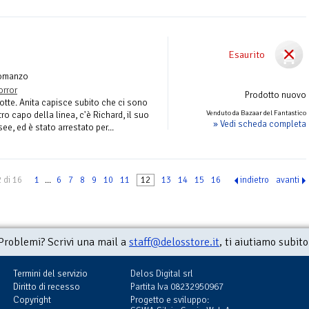
Esaurito
omanzo
orror
Prodotto nuovo
otte. Anita capisce subito che ci sono
Venduto da Bazaar del Fantastico
altro capo della linea, c'è Richard, il suo
» Vedi scheda completa
ee, ed è stato arrestato per...
 di 16
1
...
6
7
8
9
10
11
12
13
14
15
16
indietro
avanti
Problemi? Scrivi una mail a
staff@delosstore.it
, ti aiutiamo subito
Termini del servizio
Delos Digital srl
Diritto di recesso
Partita Iva 08232950967
Copyright
Progetto e sviluppo: