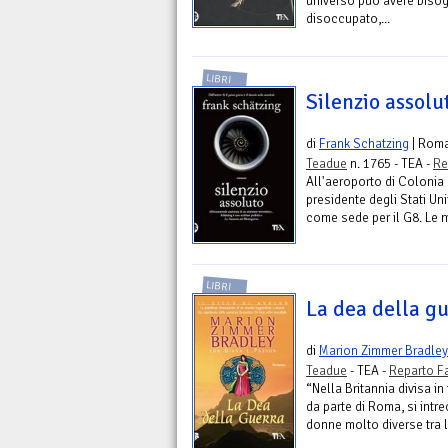
universo può avere bisogn
disoccupato,...
LIBRI
Silenzio assolu
di
Frank Schatzing
| Rom
Teadue
n. 1765 - TEA -
Re
All'aeroporto di Colonia è
presidente degli Stati Uni
come sede per il G8. Le m
LIBRI
La dea della g
di
Marion Zimmer Bradley
Teadue
- TEA -
Reparto F
“Nella Britannia divisa in
da parte di Roma, si intr
donne molto diverse tra l