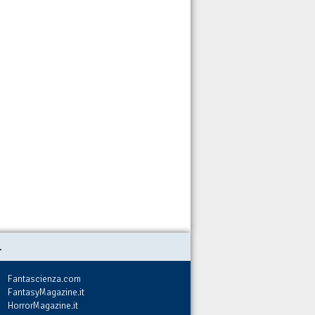
.
Fantascienza.com
FantasyMagazine.it
HorrorMagazine.it