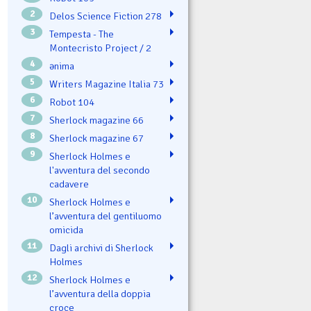
2
Delos Science Fiction 278
3
Tempesta - The
Montecristo Project / 2
4
ənima
5
Writers Magazine Italia 73
6
Robot 104
7
Sherlock magazine 66
8
Sherlock magazine 67
9
Sherlock Holmes e
l'avventura del secondo
cadavere
10
Sherlock Holmes e
l’avventura del gentiluomo
omicida
11
Dagli archivi di Sherlock
Holmes
12
Sherlock Holmes e
l’avventura della doppia
croce