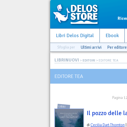
Rice
Libri Delos Digital
Ebook
Sfoglia per
Ultimi arrivi
Per editore
LIBRINUOVI
>
EDITORI
> EDITORE TEA
EDITORE TEA
Pagina 12
LIBRI
Il pozzo delle 
di
Cecilia Dart-Thornton
|