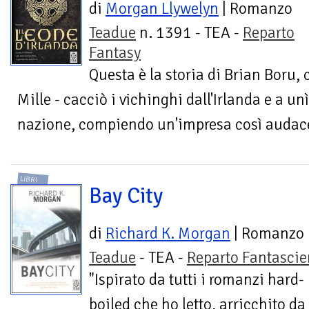
di
Morgan Llywelyn
| Romanzo
Teadue
n. 1391 - TEA -
Reparto
Fantasy
Questa è la storia di Brian Boru, 
Mille - cacciò i vichinghi dall'Irlanda e a unì
nazione, compiendo un'impresa così audace
LIBRI
Bay City
di
Richard K. Morgan
| Romanzo
Teadue
- TEA -
Reparto Fantasci
"Ispirato da tutti i romanzi hard-
boiled che ho letto, arricchito da 