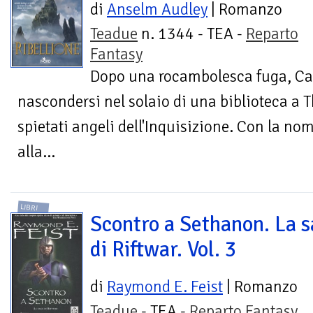
di
Anselm Audley
| Romanzo
Teadue
n. 1344 - TEA -
Reparto
Fantasy
Dopo una rocambolesca fuga, Cat
nascondersi nel solaio di una biblioteca a T
spietati angeli dell'Inquisizione. Con la nom
alla...
LIBRI
Scontro a Sethanon. La 
di Riftwar. Vol. 3
di
Raymond E. Feist
| Romanzo
Teadue
- TEA -
Reparto Fantasy