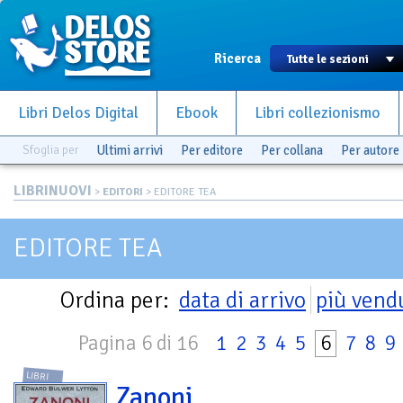
Ricerca
Libri Delos Digital
Ebook
Libri collezionismo
Sfoglia per
Ultimi arrivi
Per editore
Per collana
Per autore
LIBRINUOVI
>
EDITORI
> EDITORE TEA
EDITORE TEA
Ordina per:
data di arrivo
più vend
Pagina 6 di 16
1
2
3
4
5
6
7
8
9
LIBRI
Zanoni