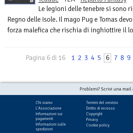
Le legioni delle tenebre si sono r
Regno delle Isole. Il mago Pug e Tomas devon
forza malefica che rischia di inghiottire il l
Pagina 6 di 16
1
2
3
4
5
6
7
8
9
Problemi? Scrivi una mail
Chi siamo
Termini del servizio
L'Associazione
Diritto di recesso
Informazioni sui
Copyright
pagamenti
Privacy
Informazioni sulle
Cookie policy
spedizioni