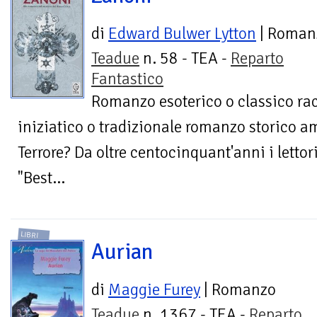
di
Edward Bulwer Lytton
| Roman
Teadue
n. 58 - TEA -
Reparto
Fantastico
Romanzo esoterico o classico rac
iniziatico o tradizionale romanzo storico a
Terrore? Da oltre centocinquant'anni i lettor
"Best...
LIBRI
Aurian
di
Maggie Furey
| Romanzo
Teadue
n. 1367 - TEA -
Reparto