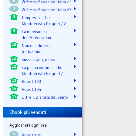
6
Writers Magazine Italia 25
7
Writers Magazine Italia 63
8
Tempesta - The
Montecristo Project / 2
9
La meccanica
dell'Ambaradan
10
Non ci indurre in
tentazione
11
Sussurrami, o dea
12
La prima colonia - The
Montecristo Project / 1
13
Robot 103
14
Robot 104
15
Oltre il pianeta del vento
Ebook più venduti
Aggiornata ogni ora
1
Robot 105