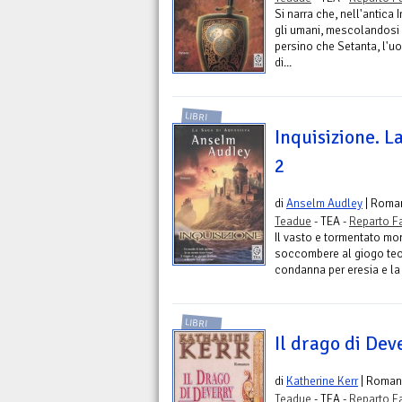
Si narra che, nell'antica 
gli umani, mescolandosi a
persino che Setanta, l'uo
di...
LIBRI
Inquisizione. La
2
di
Anselm Audley
| Roma
Teadue
- TEA -
Reparto F
Il vasto e tormentato mo
soccombere al giogo teoc
condanna per eresia e la 
LIBRI
Il drago di Dev
di
Katherine Kerr
| Roman
Teadue
- TEA -
Reparto F