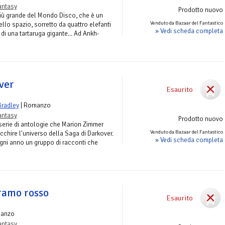
antasy
Prodotto nuovo
più grande del Mondo Disco, che è un
Venduto da Bazaar del Fantastico
lo spazio, sorretto da quattro elefanti
» Vedi scheda completa
i una tartaruga gigante... Ad Ankh-
ver
Esaurito
Bradley
| Romanzo
antasy
Prodotto nuovo
 serie di antologie che Marion Zimmer
Venduto da Bazaar del Fantastico
icchire l'universo della Saga di Darkover.
» Vedi scheda completa
ogni anno un gruppo di racconti che
 ramo rosso
Esaurito
manzo
antasy