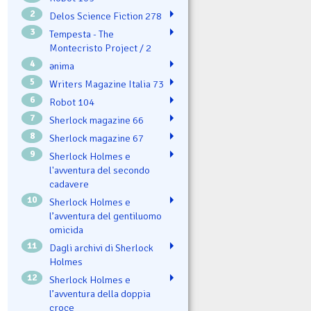
2
Delos Science Fiction 278
3
Tempesta - The
Montecristo Project / 2
4
ənima
5
Writers Magazine Italia 73
6
Robot 104
7
Sherlock magazine 66
8
Sherlock magazine 67
9
Sherlock Holmes e
l'avventura del secondo
cadavere
10
Sherlock Holmes e
l’avventura del gentiluomo
omicida
11
Dagli archivi di Sherlock
Holmes
12
Sherlock Holmes e
l’avventura della doppia
croce