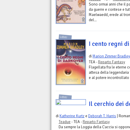
Sono ormai anni che il pa
da guerre e contese e tu
Maelwaedd, erede al trono
del...
LIBRI
I cento regni d
di
Marion Zimmer Bradley
TEA -
Reparto Fantasy
Flagellata fra le eterne c
attesa della leggendaria f
e al potere incontrollato d
LIBRI
Il cerchio dei d
di
Katherine Kurtz
e
Deborah T. Harris
| Roma
Teadue
- TEA -
Reparto Fantasy
Da sempre la Loggia della Caccia si oppon