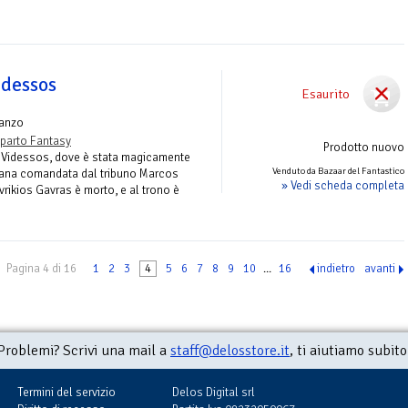
idessos
Esaurito
anzo
parto Fantasy
Prodotto nuovo
i Videssos, dove è stata magicamente
Venduto da Bazaar del Fantastico
ana comandata dal tribuno Marcos
» Vedi scheda completa
rikios Gavras è morto, e al trono è
Pagina 4 di 16
1
2
3
4
5
6
7
8
9
10
...
16
indietro
avanti
Problemi? Scrivi una mail a
staff@delosstore.it
, ti aiutiamo subito
Termini del servizio
Delos Digital srl