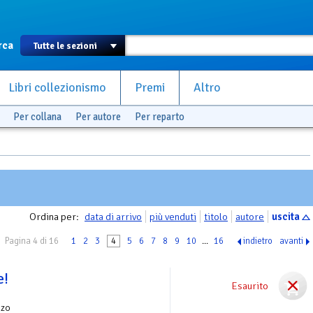
rca
Libri collezionismo
Premi
Altro
Per collana
Per autore
Per reparto
Ordina per:
data di arrivo
più venduti
titolo
autore
uscita
Pagina 4 di 16
1
2
3
4
5
6
7
8
9
10
...
16
indietro
avanti
e!
Esaurito
nzo