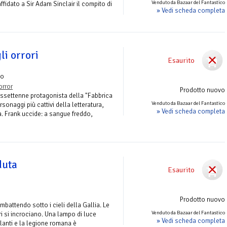
Venduto da Bazaar del Fantastico
fidato a Sir Adam Sinclair il compito di
» Vedi scheda completa
li orrori
Esaurito
zo
orror
Prodotto nuovo
assettenne protagonista della "Fabbrica
Venduto da Bazaar del Fantastico
rsonaggi più cattivi della letteratura,
» Vedi scheda completa
 Frank uccide: a sangue freddo,
duta
Esaurito
Prodotto nuovo
battendo sotto i cieli della Gallia. Le
Venduto da Bazaar del Fantastico
i si incrociano. Una lampo di luce
» Vedi scheda completa
lanti e la legione romana è