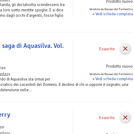
Prodotto nuovo
Irlanda, gli dei talvolta scendessero tra
Venduto da Bazaar del Fantastico
 loro sotto mentite spoglie. E si dice
» Vedi scheda completa
mo dagli occhi d'argento, fosse figlio
 saga di Aquasilva. Vol.
Esaurito
Prodotto nuovo
nzo
antasy
Venduto da Bazaar del Fantastico
» Vedi scheda completa
ndo di Aquasilva sta ormai per
ratico dei sacerdoti del Dominio. Il destino di chi si oppone è segnato: una
detenzione nelle...
erry
Esaurito
zo
antasy