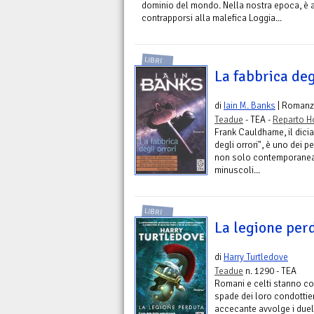
dominio del mondo. Nella nostra epoca, è af
contrapporsi alla malefica Loggia...
LIBRI
La fabbrica deg
di
Iain M. Banks
| Roman
Teadue
- TEA -
Reparto H
Frank Cauldhame, il dici
degli orrori", è uno dei pe
non solo contemporanea.
minuscoli...
LIBRI
La legione per
di
Harry Turtledove
Teadue
n. 1290 - TEA
Romani e celti stanno com
spade dei loro condottier
accecante avvolge i duel