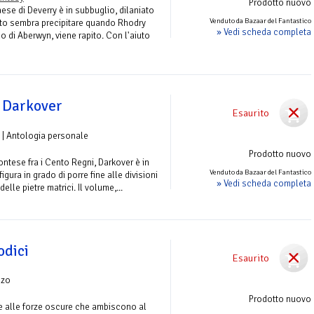
Prodotto nuovo
ese di Deverry è in subbuglio, dilaniato
Venduto da Bazaar del Fantastico
tto sembra precipitare quando Rhodry
» Vedi scheda completa
 di Aberwyn, viene rapito. Con l'aiuto
i Darkover
Esaurito
| Antologia personale
Prodotto nuovo
ontese fra i Cento Regni, Darkover è in
Venduto da Bazaar del Fantastico
igura in grado di porre fine alle divisioni
» Vedi scheda completa
elle pietre matrici. Il volume,...
odici
Esaurito
nzo
Prodotto nuovo
e alle forze oscure che ambiscono al