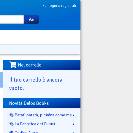
Fai login o registrati
Vai
Nel carrello
Il tuo carrello è ancora
vuoto.
Novità Delos Books
🗞️ Patatì patatà, picinina come me
🗞️ La Fabbrica dei Futuri
👻 Codice Nero