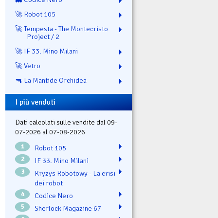
🚀 Robot 105
🚀 Tempesta - The Montecristo
Project / 2
🚀 IF 33. Mino Milani
🚀 Vetro
🔫 La Mantide Orchidea
I più venduti
Dati calcolati sulle vendite dal 09-
07-2026 al 07-08-2026
1
Robot 105
2
IF 33. Mino Milani
3
Kryzys Robotowy - La crisi
dei robot
4
Codice Nero
5
Sherlock Magazine 67