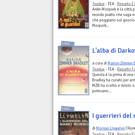
Teadue
- TEA -
Reparto F
Ankh-Morpork è la città 
mondo piatto che vaga nel
che poggiano sul guscio d
Morpork...
LIBRI
L'alba di Darko
a cura di
Marion Zimmer 
Teadue
- TEA -
Reparto F
Questa è la prima di una
Bradley ha curato per arr
MZB ha scelto e rivisto 
potevano...
LIBRI
I guerrieri del
di
Morgan Llywelyn
| Ro
Teadue
- TEA -
Reparto F