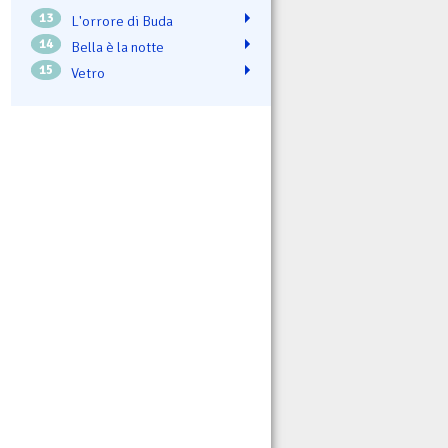
13
L'orrore di Buda
14
Bella è la notte
15
Vetro