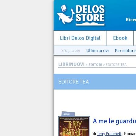
Rice
Libri Delos Digital
Ebook
Sfoglia per
Ultimi arrivi
Per editore
LIBRINUOVI
>
EDITORI
> EDITORE TEA
EDITORE TEA
LIBRI
A me le guardi
di
Terry Pratchett
| Roma