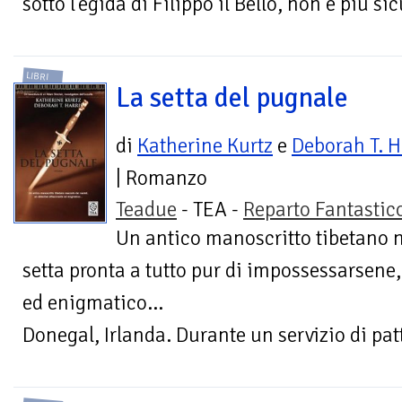
sotto l'egida di Filippo il Bello, non è più sicu
LIBRI
La setta del pugnale
di
Katherine Kurtz
e
Deborah T. H
| Romanzo
Teadue
- TEA -
Reparto Fantastic
Un antico manoscritto tibetano n
setta pronta a tutto pur di impossessarsene,
ed enigmatico...
Donegal, Irlanda. Durante un servizio di patt