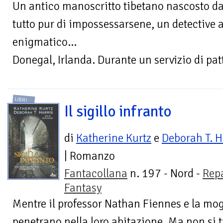
Un antico manoscritto tibetano nascosto dai
tutto pur di impossessarsene, un detective 
enigmatico...
Donegal, Irlanda. Durante un servizio di patt
LIBRI
Il sigillo infranto
di
Katherine Kurtz
e
Deborah T. H
| Romanzo
Fantacollana
n. 197 - Nord -
Rep
Fantasy
Mentre il professor Nathan Fiennes e la mogl
penetrano nella loro abitazione. Ma non si tr