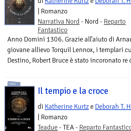
di
Katherine Kurtz
e
Deborah T. H
| Romanzo
Narrativa Nord
- Nord -
Reparto
Fantastico
Anno Domini 1306. Grazie all'aiuto di Arnaui
giovane allievo Torquil Lennox, i templari cu
Destino, Robert Bruce è stato incoronato re d
LIBRI
Il tempio e la croce
di
Katherine Kurtz
e
Deborah T. H
| Romanzo
Teadue
- TEA -
Reparto Fantastic