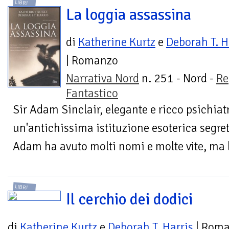
LIBRI
La loggia assassina
di
Katherine Kurtz
e
Deborah T. H
| Romanzo
Narrativa Nord
n. 251 - Nord -
Re
Fantastico
Sir Adam Sinclair, elegante e ricco psichiat
un'antichissima istituzione esoterica segret
Adam ha avuto molti nomi e molte vite, ma l
LIBRI
Il cerchio dei dodici
di
Katherine Kurtz
e
Deborah T. Harris
| Rom