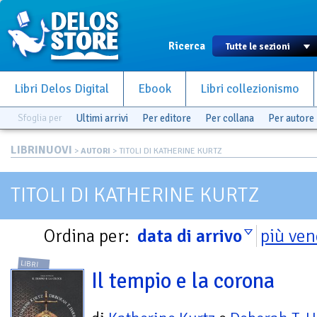
Ricerca
Libri Delos Digital
Ebook
Libri collezionismo
Sfoglia per
Ultimi arrivi
Per editore
Per collana
Per autore
LIBRINUOVI
>
AUTORI
> TITOLI DI KATHERINE KURTZ
TITOLI DI KATHERINE KURTZ
Ordina per:
data di arrivo
più ven
LIBRI
Il tempio e la corona