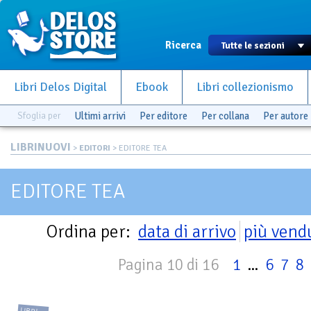
Ricerca
Libri Delos Digital
Ebook
Libri collezionismo
Sfoglia per
Ultimi arrivi
Per editore
Per collana
Per autore
LIBRINUOVI
>
EDITORI
> EDITORE TEA
EDITORE TEA
Ordina per:
data di arrivo
più vend
Pagina 10 di 16
1
...
6
7
8