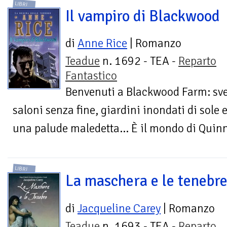
LIBRI
Il vampiro di Blackwood
di
Anne Rice
| Romanzo
Teadue
n. 1692 - TEA -
Reparto
Fantastico
Benvenuti a Blackwood Farm: sve
saloni senza fine, giardini inondati di sole e
una palude maledetta... È il mondo di Quinn
LIBRI
La maschera e le tenebr
di
Jacqueline Carey
| Romanzo
Teadue
n. 1693 - TEA -
Reparto