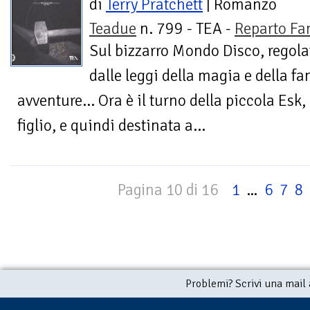
di
Terry Pratchett
| Romanzo
Teadue
n. 799 - TEA -
Reparto Fa
Sul bizzarro Mondo Disco, regola
dalle leggi della magia e della fa
avventure... Ora è il turno della piccola Esk, 
figlio, e quindi destinata a...
Pagina 10 di 16
1
...
6
7
8
Problemi? Scrivi una mail