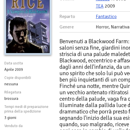
TEA
2009
Reparto
Fantastico
Genere
Horror, Narrativa
Benvenuti a Blackwood Farm: 
saloni senza fine, giardini ino
striscia di una palude maledet
Blackwood, eccentrico e affas
Data uscita
dagli anni dell'infanzia, da u
Aprile 2009
uno spirito che solo lui può ve
Copie disponibili
ben più inquietanti di un com
nessuna
Finché una notte, mentre Quinn
un vecchio antenato ritiratosi
Rilegatura
centro della palude, vaga fra
brossura
illuminate dalla pallida luce 
Tempi medi di preparazione
drammatico che porrà presto fi
prima della spedizione
segnando l'inizio della sua e
3 giorni
quando, suo malgrado, riceve
Venduto da