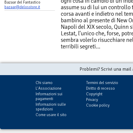
ogni cosa in cambio di un'ind
Bazaar del Fantastico
assume su di lui un controllo t
bazaar@delosstore.it
corsa avanti e indietro nel tem
bambino al presente di New Or
Napoli del XIX secolo, Quinn s
Lestat, l'unico che, forse, pot
sembra volerlo risucchiare nel
terribili segreti...
Problemi? Scrivi una mail
Chi siamo
Termini del servizio
L'Associazione
Diritto di recesso
Informazioni sui
Copyright
pagamenti
Privacy
Informazioni sulle
Cookie policy
spedizioni
Come usare il sito