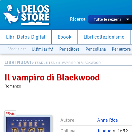
Ricerca
Libri Delos Digital
Ebook
Libri collezionismo
Sfoglia per
Ultimi arrivi
Per editore
Per collana
Per autore
LIBRI NUOVI
>
TEADUE TEA
> IL VAMPIRO DI BLACKWOOD
Il vampiro di Blackwood
Romanzo
Autore
Anne Rice
Collana
Teadue
n. 1692