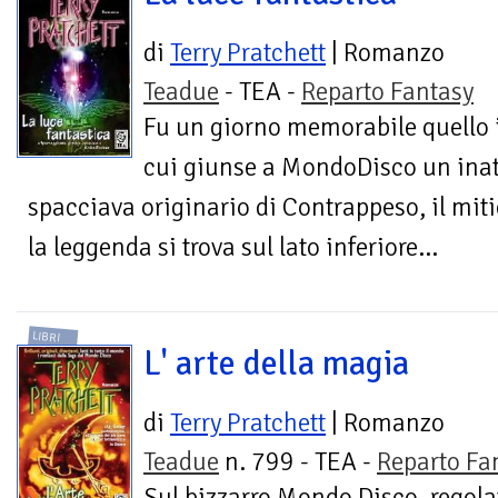
di
Terry Pratchett
| Romanzo
Teadue
- TEA -
Reparto Fantasy
Fu un giorno memorabile quello 
cui giunse a MondoDisco un inatt
spacciava originario di Contrappeso, il mi
la leggenda si trova sul lato inferiore...
LIBRI
L' arte della magia
di
Terry Pratchett
| Romanzo
Teadue
n. 799 - TEA -
Reparto Fa
Sul bizzarro Mondo Disco, regola