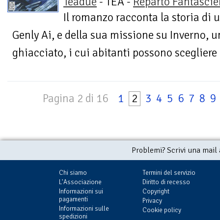
Teadue
- TEA -
Reparto Fantasci
Il romanzo racconta la storia di 
Genly Ai, e della sua missione su Inverno, 
ghiacciato, i cui abitanti possono scegliere -
Pagina 2 di 16
1
2
3
4
5
6
7
8
9
Problemi? Scrivi una mail
Chi siamo
Termini del servizio
L'Associazione
Diritto di recesso
Informazioni sui
Copyright
pagamenti
Privacy
Informazioni sulle
Cookie policy
spedizioni