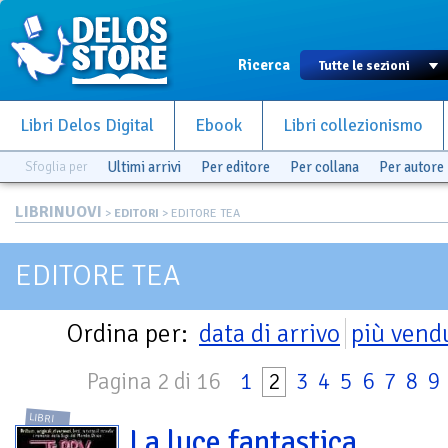
Ricerca
Libri Delos Digital
Ebook
Libri collezionismo
Sfoglia per
Ultimi arrivi
Per editore
Per collana
Per autore
LIBRINUOVI
>
EDITORI
> EDITORE TEA
EDITORE TEA
Ordina per:
data di arrivo
più vend
Pagina 2 di 16
1
2
3
4
5
6
7
8
9
LIBRI
La luce fantastica