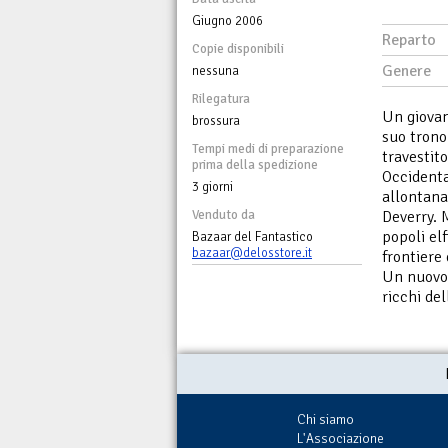
Giugno 2006
Reparto
Copie disponibili
Genere
nessuna
Rilegatura
Un giovane
brossura
suo trono
Tempi medi di preparazione
travestit
prima della spedizione
Occidenta
3 giorni
allontanat
Venduto da
Deverry. M
popoli el
Bazaar del Fantastico
bazaar@delosstore.it
frontiere
Un nuovo 
ricchi del
Chi siamo
L'Associazione