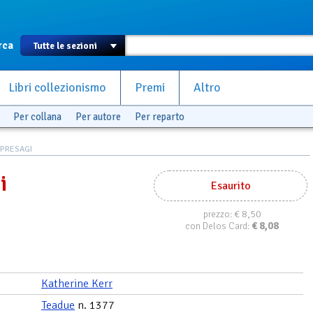
rca
Libri collezionismo
Premi
Altro
Per collana
Per autore
Per reparto
 PRESAGI
i
Esaurito
€ 8,50
prezzo:
€
8,08
con Delos Card:
Katherine Kerr
Teadue
n. 1377