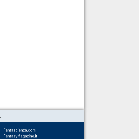
.
Fantascienza.com
FantasyMagazine.it