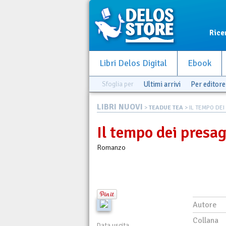
Rice
Libri Delos Digital
Ebook
Sfoglia per
Ultimi arrivi
Per editore
LIBRI NUOVI
>
TEADUE TEA
> IL TEMPO DEI
Il tempo dei presag
Romanzo
Autore
Collana
Data uscita