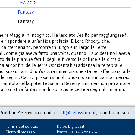
TEA
2006
Fantasy
Fantasy
 re viaggia in incognito. Ha lasciato l’esilio per raggiungere il
 e rispondere a un’antica profezia. È Lord Rhodry, che,
o da mercenario, percorre in lungo e in largo le Terre
li, come già aveva fatto una volta, quando il suo destino l’aveva
o dalle pianure fertili degli elfi verso le colline e le città di
a ai confini delle Terre Occidentali si addensa la tenebra, e i
fici sussurrano di un’oscura minaccia che sta per affacciarsi alle
 del regno. Cattivi presagi si moltiplicano, annunciando guerra...
capitolo della potente Saga di Deverry, uno dei cicli più ampi e
la narrativa fantastica di ispirazione celtica degli ultimi anni.
Problemi? Scrivi una mail a
staff@delosstore.it
, ti aiutiamo subito
Termini del servizio
Delos Digital srl
Diritto di recesso
Partita Iva 08232950967