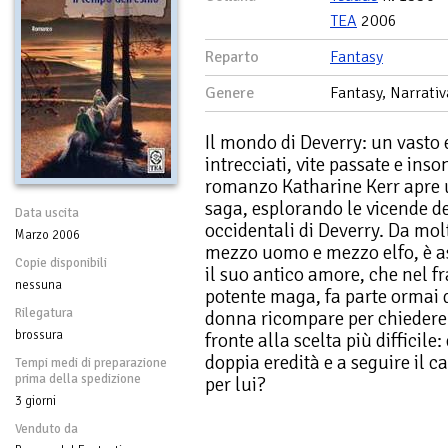
TEA
2006
Reparto
Fantasy
Genere
Fantasy, Narrativ
Il mondo di Deverry: un vasto 
intrecciati, vite passate e in
romanzo Katharine Kerr apre
saga, esplorando le vicende de
Data uscita
occidentali di Deverry. Da mol
Marzo 2006
mezzo uomo e mezzo elfo, è as
Copie disponibili
il suo antico amore, che nel f
nessuna
potente maga, fa parte ormai 
Rilegatura
donna ricompare per chiedere i
brossura
fronte alla scelta più difficile
doppia eredità e a seguire il 
Tempi medi di preparazione
prima della spedizione
per lui?
3 giorni
Venduto da