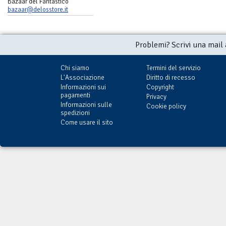
Bazaar del Fantastico
bazaar@delosstore.it
Problemi? Scrivi una mail
Chi siamo
Termini del servizio
L'Associazione
Diritto di recesso
Informazioni sui
Copyright
pagamenti
Privacy
Informazioni sulle
Cookie policy
spedizioni
Come usare il sito