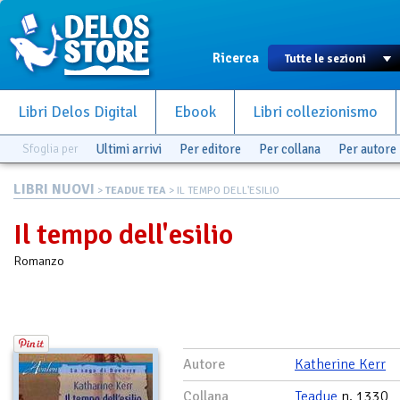
Ricerca
Libri Delos Digital
Ebook
Libri collezionismo
Sfoglia per
Ultimi arrivi
Per editore
Per collana
Per autore
LIBRI NUOVI
>
TEADUE TEA
> IL TEMPO DELL'ESILIO
Il tempo dell'esilio
Romanzo
Autore
Katherine Kerr
Collana
Teadue
n. 1330