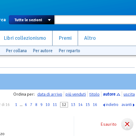
rca
Libri collezionismo
Premi
Altro
Per collana
Per autore
Per reparto
Ordina per:
data di arrivo
più venduti
titolo
autore
uscita
 di 16
1
...
6
7
8
9
10
11
12
13
14
15
16
indietro
avanti
Esaurito
nzo