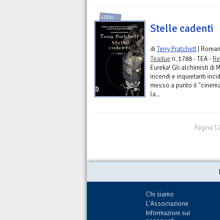
LIBRI
Stelle cadenti
di
Terry Pratchett
| Roma
Teadue
n. 1788 - TEA -
Re
Eureka! Gli alchimisti di
incendi e inquietanti inc
messo a punto il "cinemat
la...
Pagina 12
Chi siamo
L'Associazione
Informazioni sui