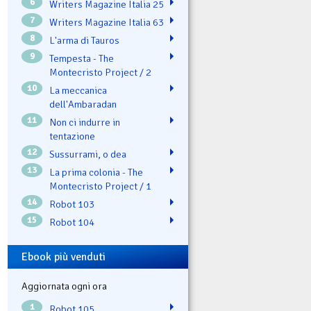
6
Writers Magazine Italia 25
7
Writers Magazine Italia 63
8
L'arma di Tauros
9
Tempesta - The
Montecristo Project / 2
10
La meccanica
dell'Ambaradan
11
Non ci indurre in
tentazione
12
Sussurrami, o dea
13
La prima colonia - The
Montecristo Project / 1
14
Robot 103
15
Robot 104
Ebook più venduti
Aggiornata ogni ora
1
Robot 105