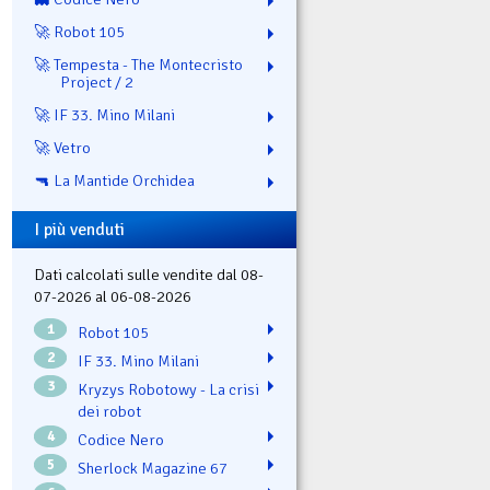
🚀 Robot 105
🚀 Tempesta - The Montecristo
Project / 2
🚀 IF 33. Mino Milani
🚀 Vetro
🔫 La Mantide Orchidea
I più venduti
Dati calcolati sulle vendite dal 08-
07-2026 al 06-08-2026
1
Robot 105
2
IF 33. Mino Milani
3
Kryzys Robotowy - La crisi
dei robot
4
Codice Nero
5
Sherlock Magazine 67