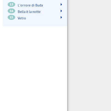
13
L'orrore di Buda
14
Bella è la notte
15
Vetro