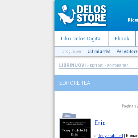
Rice
Libri Delos Digital
Ebook
Sfoglia per
Ultimi arrivi
Per editore
LIBRINUOVI
>
EDITORI
> EDITORE TEA
EDITORE TEA
Pagina 12
LIBRI
Eric
di
Terry Pratchett
| Roma