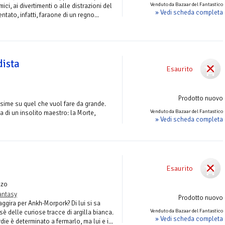
Venduto da Bazaar del Fantastico
ci, ai divertimenti o alle distrazioni del
» Vedi scheda completa
tato, infatti, faraone di un regno...
dista
Esaurito
Prodotto nuovo
ssime su quel che vuol fare da grande.
Venduto da Bazaar del Fantastico
 di un insolito maestro: la Morte,
» Vedi scheda completa
Esaurito
nzo
antasy
Prodotto nuovo
aggira per Ankh-Morpork? Di lui si sa
Venduto da Bazaar del Fantastico
sè delle curiose tracce di argilla bianca.
» Vedi scheda completa
ie è determinato a fermarlo, ma lui e i...