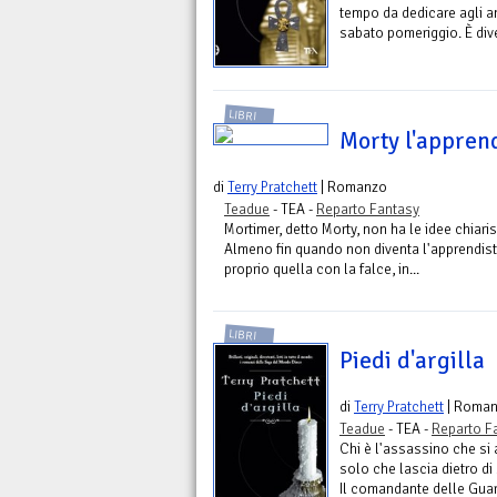
tempo da dedicare agli ami
sabato pomeriggio. È diven
LIBRI
Morty l'appren
di
Terry Pratchett
| Romanzo
Teadue
- TEA -
Reparto Fantasy
Mortimer, detto Morty, non ha le idee chiari
Almeno fin quando non diventa l'apprendista
proprio quella con la falce, in...
LIBRI
Piedi d'argilla
di
Terry Pratchett
| Roma
Teadue
- TEA -
Reparto F
Chi è l'assassino che si 
solo che lascia dietro di 
Il comandante delle Guard