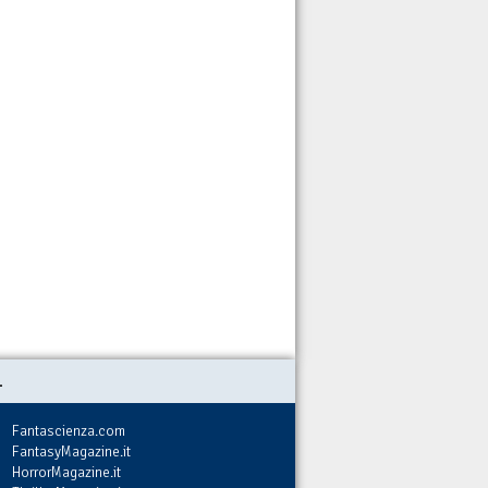
.
Fantascienza.com
FantasyMagazine.it
HorrorMagazine.it