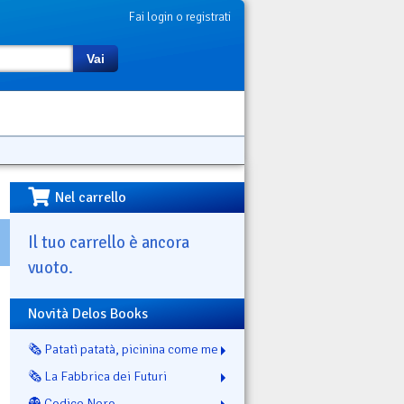
Fai login o registrati
Vai
Nel carrello
Il tuo carrello è ancora
vuoto.
Novità Delos Books
🗞️ Patatì patatà, picinina come me
🗞️ La Fabbrica dei Futuri
👻 Codice Nero