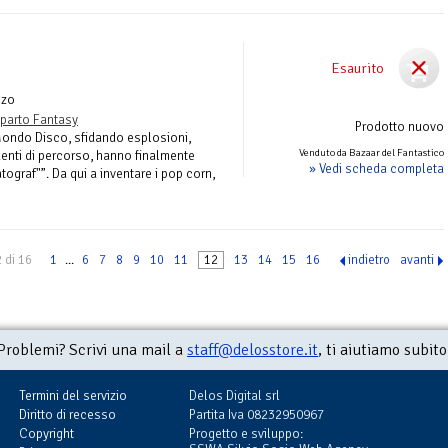
Esaurito
nzo
parto Fantasy
Prodotto nuovo
 Mondo Disco, sfidando esplosioni,
Venduto da Bazaar del Fantastico
identi di percorso, hanno finalmente
» Vedi scheda completa
ograf"”. Da qui a inventare i pop corn,
 di 16
1
...
6
7
8
9
10
11
12
13
14
15
16
indietro
avanti
Problemi? Scrivi una mail a
staff@delosstore.it
, ti aiutiamo subito
Termini del servizio
Delos Digital srl
Diritto di recesso
Partita Iva 08232950967
Copyright
Progetto e sviluppo: