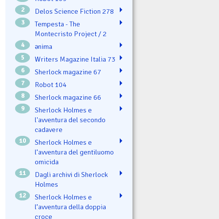
2
Delos Science Fiction 278
3
Tempesta - The
Montecristo Project / 2
4
ənima
5
Writers Magazine Italia 73
6
Sherlock magazine 67
7
Robot 104
8
Sherlock magazine 66
9
Sherlock Holmes e
l'avventura del secondo
cadavere
10
Sherlock Holmes e
l’avventura del gentiluomo
omicida
11
Dagli archivi di Sherlock
Holmes
12
Sherlock Holmes e
l’avventura della doppia
croce