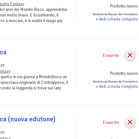
parto Fantasy
Prodotto nuovo
edici anni del Mondo Disco, apprendista
Venduto da Bazaar del Fantastico
n molto bravo. E Scuotivento, il
» Vedi scheda completa
ce a evocare, è in realtà il mago più
ica
Esaurito
nzo
antasy
Prodotto nuovo
 quello in cui giunse a MondoDisco un
Venduto da Bazaar del Fantastico
i spacciava originario di Contrappeso, il
» Vedi scheda completa
condo la leggenda si trova sul lato
ica (nuova edizione)
Esaurito
nzo
antasy