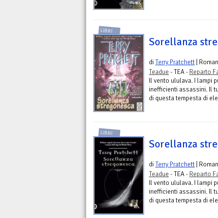
LIBRI
Sorellanza str
di
Terry Pratchett
| Roma
Teadue
- TEA -
Reparto F
Il vento ululava. I lampi
inefficienti assassini. I
di questa tempesta di elem
LIBRI
Sorellanza str
di
Terry Pratchett
| Roma
Teadue
- TEA -
Reparto F
Il vento ululava. I lampi
inefficienti assassini. I
di questa tempesta di elem