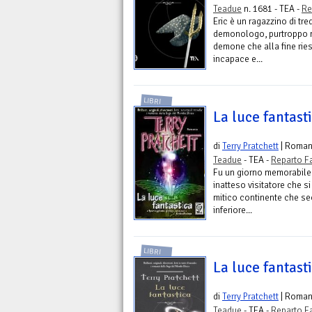
Teadue
n. 1681 - TEA -
Re
Eric è un ragazzino di tr
demonologo, purtroppo no
demone che alla fine ries
incapace e...
LIBRI
La luce fantast
di
Terry Pratchett
| Roma
Teadue
- TEA -
Reparto F
Fu un giorno memorabile
inatteso visitatore che s
mitico continente che se
inferiore...
LIBRI
La luce fantast
di
Terry Pratchett
| Roma
Teadue
- TEA -
Reparto F