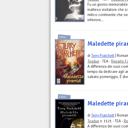
Fu un giorno memorabile
inatteso visitatore che s
mitico continente che se
inferiore...
LIBRI
Maledette pira
di
Terry Pratchett
| Roma
Teadue
- TEA -
Reparto F
A differenza dei suoi coe
tempo da dedicare agli ami
sabato pomeriggio. È diven
LIBRI
Maledette piram
di
Terry Pratchett
| Roma
Teadue
n. 1121 - TEA -
Re
A differenza dei suoi coe