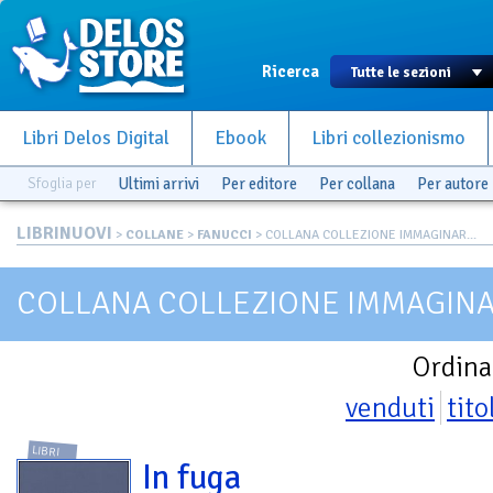
Ricerca
Libri Delos Digital
Ebook
Libri collezionismo
Sfoglia per
Ultimi arrivi
Per editore
Per collana
Per autore
LIBRINUOVI
>
COLLANE
>
FANUCCI
> COLLANA COLLEZIONE IMMAGINAR...
COLLANA COLLEZIONE IMMAGIN
Ordina
venduti
tito
LIBRI
In fuga