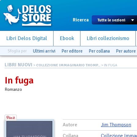
Ricerca
Libri Delos Digital
Ebook
Libri collezionismo
Sfoglia per
Ultimi arrivi
Per editore
Per collana
Per autore
LIBRI NUOVI
>
COLLEZIONE IMMAGINARIO THOMP...
> IN FUGA
In fuga
Romanzo
Autore
Jim Thompson
Collana
Collezione Imma