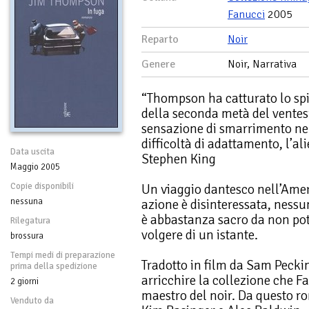
Fanucci
2005
Reparto
Noir
Genere
Noir, Narrativa
“Thompson ha catturato lo spi
della seconda metà del ventesi
sensazione di smarrimento nel
difficoltà di adattamento, l’al
Data uscita
Stephen King
Maggio 2005
Copie disponibili
Un viaggio dantesco nell’Amer
nessuna
azione è disinteressata, ness
è abbastanza sacro da non pot
Rilegatura
volgere di un istante.
brossura
Tempi medi di preparazione
Tradotto in film da Sam Pecki
prima della spedizione
arricchire la collezione che F
2 giorni
maestro del noir. Da questo 
Venduto da