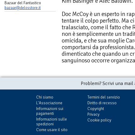
Kim Basinger e Alec Baldwin.
Bazaar del Fantastico
bazaar@delosstore.it
Doc McCoy è un esperto in rapi
tentare il colpo perfetto. Ma c
tralasciato, come il fatto che 
non è semplicemente un tradi
omicida, e che sua moglie Car
comportarsi da professionista.
dimenticato che quando un cr
sanguinoso occorre organizzar
Problemi? Scrivi una mail
Chi siamo
Termini del servizio
L'Associazione
Diritto di recesso
Informazioni sui
Copyright
pagamenti
Privacy
Informazioni sulle
Cookie policy
spedizioni
Come usare il sito