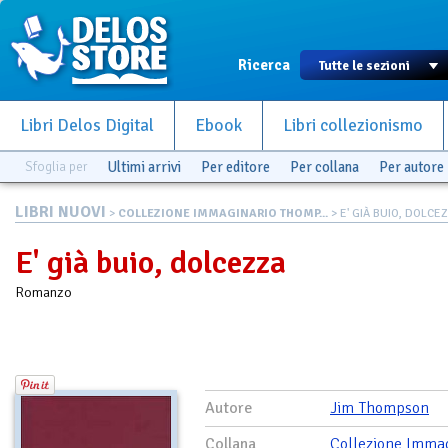
Ricerca
Libri Delos Digital
Ebook
Libri collezionismo
Sfoglia per
Ultimi arrivi
Per editore
Per collana
Per autore
LIBRI NUOVI
>
COLLEZIONE IMMAGINARIO THOMP...
> E' GIÀ BUIO, DOLCE
E' già buio, dolcezza
Romanzo
Autore
Jim Thompson
Collana
Collezione Imma