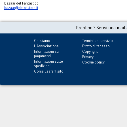
Bazaar del Fantastico
bazaar@delosstore.it
Problemi? Scrivi una mail
Chi siamo
Termini del servizio
L'Associazione
Diritto di recesso
Informazioni sui
Copyright
pagamenti
Privacy
Informazioni sulle
Cookie policy
spedizioni
Come usare il sito