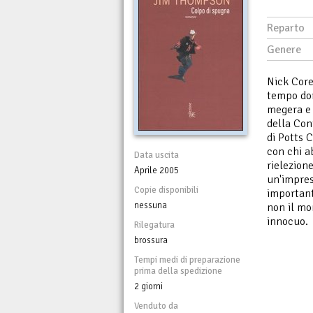
Reparto
Genere
Nick Core
tempo do
megera e 
della Cont
di Potts C
con chi a
Data uscita
rielezion
Aprile 2005
un'impres
Copie disponibili
important
nessuna
non il mo
innocuo.
Rilegatura
brossura
Tempi medi di preparazione
prima della spedizione
2 giorni
Venduto da