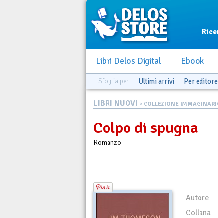
Rice
Libri Delos Digital
Ebook
Sfoglia per
Ultimi arrivi
Per editore
LIBRI NUOVI
>
COLLEZIONE IMMAGINARIO
Colpo di spugna
Romanzo
Autore
Collana