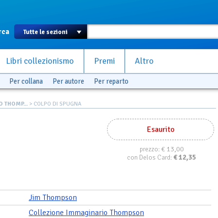
rca
Libri collezionismo
Premi
Altro
Per collana
Per autore
Per reparto
 THOMP...
> COLPO DI SPUGNA
Esaurito
€ 13,00
prezzo:
€
12,35
con Delos Card:
Jim Thompson
Collezione Immaginario Thompson