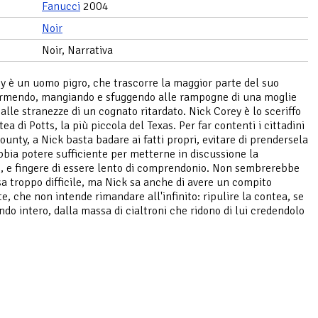
Fanucci
2004
Noir
Noir, Narrativa
y è un uomo pigro, che trascorre la maggior parte del suo
rmendo, mangiando e sfuggendo alle rampogne di una moglie
alle stranezze di un cognato ritardato. Nick Corey è lo sceriffo
ea di Potts, la più piccola del Texas. Per far contenti i cittadini
ounty, a Nick basta badare ai fatti propri, evitare di prendersela
bbia potere sufficiente per metterne in discussione la
e, e fingere di essere lento di comprendonio. Non sembrerebbe
a troppo difficile, ma Nick sa anche di avere un compito
e, che non intende rimandare all'infinito: ripulire la contea, se
ndo intero, dalla massa di cialtroni che ridono di lui credendolo