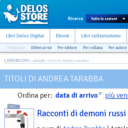
Ricerca
Libri Delos Digital
Ebook
Libri collezionismo
Sfoglia per
Ultimi arrivi
Per editore
Per collana
Per autore
LIBRINUOVI
>
AUTORI
> TITOLI DI ANDREA TARABBA
TITOLI DI ANDREA TARABBA
Ordina per:
data di arrivo
più ven
LIBRI
Racconti di demoni russi