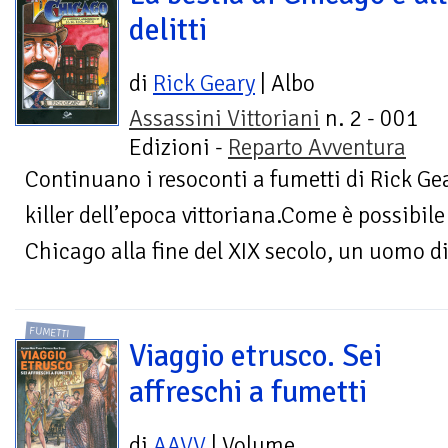
delitti
di
Rick Geary
| Albo
Assassini Vittoriani
n. 2 - 001
Edizioni -
Reparto Avventura
Continuano i resoconti a fumetti di Rick Gear
killer dell’epoca vittoriana.Come è possibil
Chicago alla fine del XIX secolo, un uomo d
FUMETTI
Viaggio etrusco. Sei
affreschi a fumetti
di
AAVV
| Volume