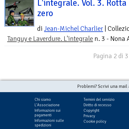
L'integrale. Vol. 3. Rotta
zero
di
Jean-Michel Charlier
| Collezi
Tanguy e Laverdure. L'integrale
n. 3 - Nona 
Pagina 2 di 3
Problemi? Scrivi una mail
Chi siamo
Termini del servizio
L'Associazione
Diritto di recesso
Informazioni sui
Copyright
pagamenti
Privacy
Informazioni sulle
Cookie policy
spedizioni