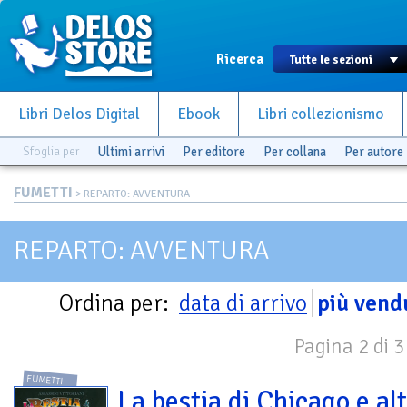
Ricerca
Libri Delos Digital
Ebook
Libri collezionismo
Sfoglia per
Ultimi arrivi
Per editore
Per collana
Per autore
FUMETTI
> REPARTO: AVVENTURA
REPARTO: AVVENTURA
Ordina per:
data di arrivo
più vend
Pagina 2 di 3
FUMETTI
La bestia di Chicago e alt