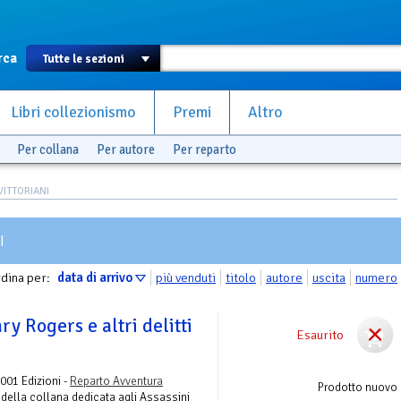
rca
Libri collezionismo
Premi
Altro
Per collana
Per autore
Per reparto
VITTORIANI
I
dina per:
data di arrivo
più venduti
titolo
autore
uscita
numero
ry Rogers e altri delitti
Esaurito
 001 Edizioni -
Reparto Avventura
Prodotto nuovo
 della collana dedicata agli Assassini