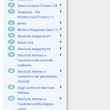
2
Delos Science Fiction 278
3
Tempesta - The
Montecristo Project / 2
4
ənima
5
Writers Magazine Italia 73
6
Sherlock magazine 67
7
Robot 104
8
Sherlock magazine 66
9
Sherlock Holmes e
l'avventura del secondo
cadavere
10
Sherlock Holmes e
l’avventura del gentiluomo
omicida
11
Dagli archivi di Sherlock
Holmes
12
Sherlock Holmes e
l’avventura della doppia
croce