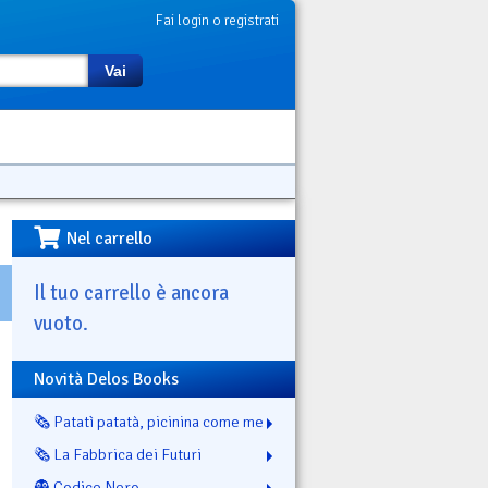
Fai login o registrati
Vai
Nel carrello
Il tuo carrello è ancora
vuoto.
Novità Delos Books
🗞️ Patatì patatà, picinina come me
🗞️ La Fabbrica dei Futuri
👻 Codice Nero