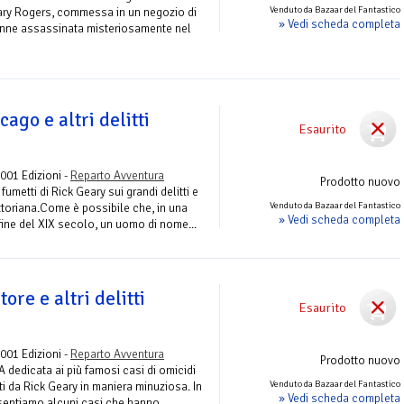
Venduto da Bazaar del Fantastico
 Mary Rogers, commessa in un negozio di
» Vedi scheda completa
venne assassinata misteriosamente nel
cago e altri delitti
Esaurito
 001 Edizioni -
Reparto Avventura
Prodotto nuovo
umetti di Rick Geary sui grandi delitti e
Venduto da Bazaar del Fantastico
vittoriana.Come è possibile che, in una
» Vedi scheda completa
fine del XIX secolo, un uomo di nome...
ore e altri delitti
Esaurito
 001 Edizioni -
Reparto Avventura
Prodotto nuovo
USA dedicata ai più famosi casi di omicidi
Venduto da Bazaar del Fantastico
i da Rick Geary in maniera minuziosa. In
» Vedi scheda completa
sentiamo alcuni casi che hanno