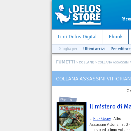
Rice
Libri Delos Digital
Ebook
Sfoglia per
Ultimi arrivi
Per editore
FUMETTI
>
COLLANE
> COLLANA ASSASSINI 
COLLANA ASSASSINI VITTORIAN
Or
FUMETTI
Il mistero di Ma
di
Rick Geary
| Albo
Assassini Vittoriani
n. 3 -
Il terzo ed ultimo volume