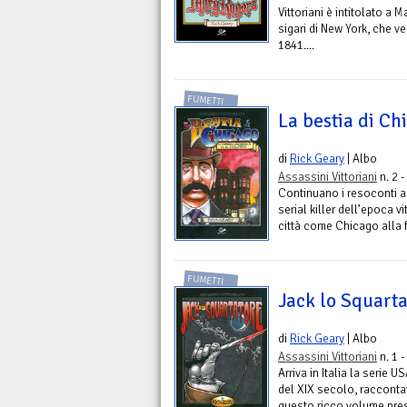
Vittoriani è intitolato a
sigari di New York, che 
1841....
FUMETTI
La bestia di Chi
di
Rick Geary
| Albo
Assassini Vittoriani
n. 2 -
Continuano i resoconti a f
serial killer dell’epoca 
città come Chicago alla 
FUMETTI
Jack lo Squartat
di
Rick Geary
| Albo
Assassini Vittoriani
n. 1 -
Arriva in Italia la serie 
del XIX secolo, raccontat
questo ricco volume pre