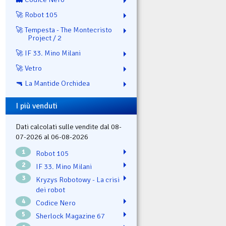
🚀 Robot 105
🚀 Tempesta - The Montecristo
Project / 2
🚀 IF 33. Mino Milani
🚀 Vetro
🔫 La Mantide Orchidea
I più venduti
Dati calcolati sulle vendite dal 08-
07-2026 al 06-08-2026
1
Robot 105
2
IF 33. Mino Milani
3
Kryzys Robotowy - La crisi
dei robot
4
Codice Nero
5
Sherlock Magazine 67