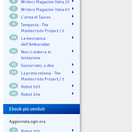
6
Writers Magazine Italia 25
7
Writers Magazine Italia 63
8
L'arma di Tauros
9
Tempesta - The
Montecristo Project / 2
10
La meccanica
dell'Ambaradan
11
Non ci indurre in
tentazione
12
Sussurrami, o dea
13
La prima colonia - The
Montecristo Project / 1
14
Robot 103
15
Robot 104
Ebook più venduti
Aggiornata ogni ora
1
Robot 105