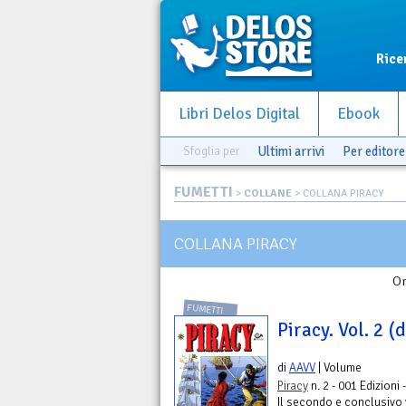
Rice
Libri Delos Digital
Ebook
Sfoglia per
Ultimi arrivi
Per editore
FUMETTI
>
COLLANE
> COLLANA PIRACY
COLLANA PIRACY
Or
FUMETTI
Piracy. Vol. 2 (d
di
AAVV
| Volume
Piracy
n. 2 - 001 Edizioni 
Il secondo e conclusivo 