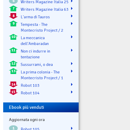
6
Writers Magazine Italia 25
7
Writers Magazine Italia 63
8
L'arma di Tauros
9
Tempesta - The
Montecristo Project / 2
10
La meccanica
dell'Ambaradan
11
Non ci indurre in
tentazione
12
Sussurrami, o dea
13
La prima colonia - The
Montecristo Project / 1
14
Robot 103
15
Robot 104
Ebook più venduti
Aggiornata ogni ora
1
Robot 105