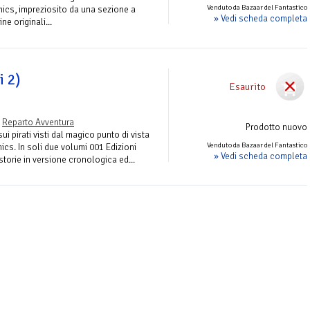
Venduto da Bazaar del Fantastico
mics, impreziosito da una sezione a
» Vedi scheda completa
ne originali...
i 2)
Esaurito
-
Reparto Avventura
Prodotto nuovo
ui pirati visti dal magico punto di vista
Venduto da Bazaar del Fantastico
ics. In soli due volumi 001 Edizioni
» Vedi scheda completa
 storie in versione cronologica ed...