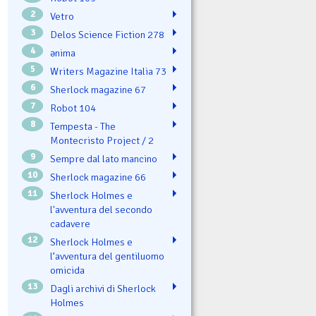
2
Vetro
3
Delos Science Fiction 278
4
ənima
5
Writers Magazine Italia 73
6
Sherlock magazine 67
7
Robot 104
8
Tempesta - The
Montecristo Project / 2
9
Sempre dal lato mancino
10
Sherlock magazine 66
11
Sherlock Holmes e
l'avventura del secondo
cadavere
12
Sherlock Holmes e
l’avventura del gentiluomo
omicida
13
Dagli archivi di Sherlock
Holmes