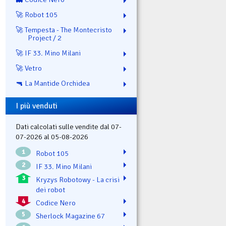
🚀 Robot 105
🚀 Tempesta - The Montecristo
Project / 2
🚀 IF 33. Mino Milani
🚀 Vetro
🔫 La Mantide Orchidea
I più venduti
Dati calcolati sulle vendite dal 07-
07-2026 al 05-08-2026
1
Robot 105
2
IF 33. Mino Milani
3
Kryzys Robotowy - La crisi
dei robot
4
Codice Nero
5
Sherlock Magazine 67