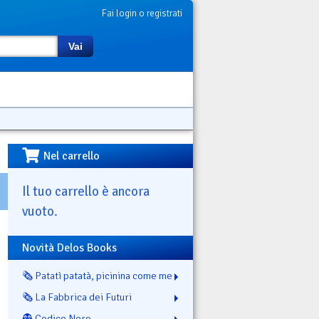
Fai login o registrati
Vai
Nel carrello
Il tuo carrello è ancora
vuoto.
Novità Delos Books
🗞️ Patatì patatà, picinina come me
🗞️ La Fabbrica dei Futuri
👻 Codice Nero