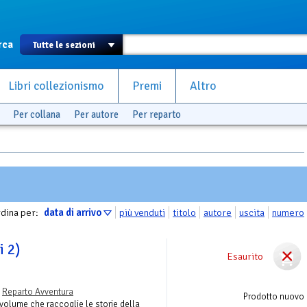
rca
Libri collezionismo
Premi
Altro
Per collana
Per autore
Per reparto
dina per:
data di arrivo
più venduti
titolo
autore
uscita
numero
i 2)
Esaurito
-
Reparto Avventura
Prodotto nuovo
volume che raccoglie le storie della