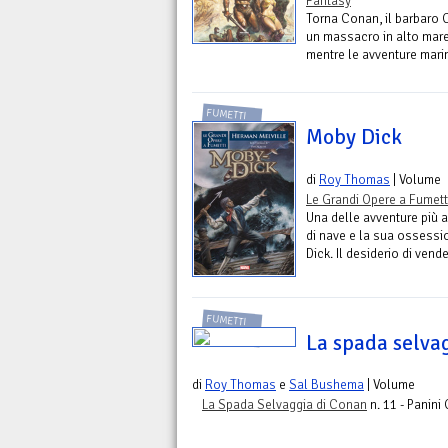
Fantasy
Torna Conan, il barbaro
un massacro in alto mare
mentre le avventure mari
FUMETTI
Moby Dick
di
Roy Thomas
| Volume
Le Grandi Opere a Fumett
Una delle avventure più a
di nave e la sua ossessi
Dick. Il desiderio di vendet
FUMETTI
La spada selva
di
Roy Thomas
e
Sal Bushema
| Volume
La Spada Selvaggia di Conan
n. 11 - Panini