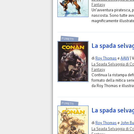
Fantasy
Un’avventura piratesca, pi
nascosta. Sono tutte avv
magnificamente illustrat
FUMETTI
La spada selva
di
Roy Thomas
e
AAVV
| 
La Spada Selvaggia di C
Fantasy
Continua la ristampa defin
formato della mitica seri
da Roy Thomas e illustrat
FUMETTI
La spada selva
di
Roy Thomas
e
John B
La Spada Selvaggia di C