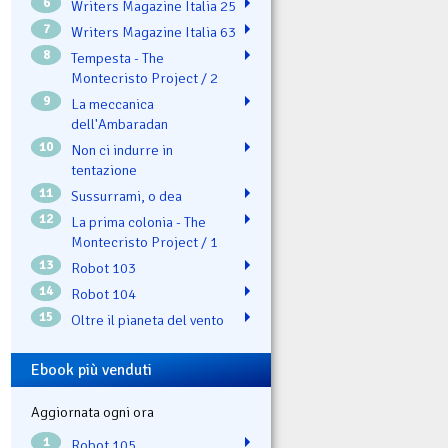
6
Writers Magazine Italia 25
7
Writers Magazine Italia 63
8
Tempesta - The
Montecristo Project / 2
9
La meccanica
dell'Ambaradan
10
Non ci indurre in
tentazione
11
Sussurrami, o dea
12
La prima colonia - The
Montecristo Project / 1
13
Robot 103
14
Robot 104
15
Oltre il pianeta del vento
Ebook più venduti
Aggiornata ogni ora
1
Robot 105