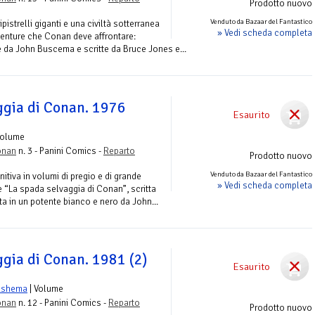
Prodotto nuovo
Venduto da Bazaar del Fantastico
pistrelli giganti e una civiltà sotterranea
» Vedi scheda completa
enture che Conan deve affrontare:
e da John Buscema e scritte da Bruce Jones e...
ggia di Conan. 1976
Esaurito
Volume
onan
n. 3 - Panini Comics -
Reparto
Prodotto nuovo
Venduto da Bazaar del Fantastico
itiva in volumi di pregio e di grande
» Vedi scheda completa
e “La spada selvaggia di Conan”, scritta
a in un potente bianco e nero da John...
ggia di Conan. 1981 (2)
Esaurito
ushema
| Volume
onan
n. 12 - Panini Comics -
Reparto
Prodotto nuovo