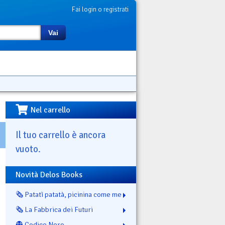
Fai login o registrati
Vai
Nel carrello
Il tuo carrello è ancora
vuoto.
Novità Delos Books
🗞️ Patatì patatà, picinina come me
🗞️ La Fabbrica dei Futuri
👻 Codice Nero