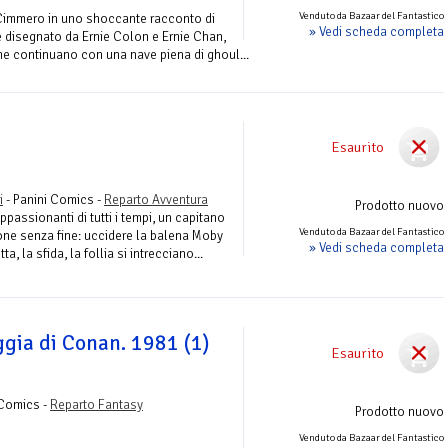
Venduto da Bazaar del Fantastico
 Cimmero in uno shoccante racconto di
» Vedi scheda completa
 disegnato da Ernie Colon e Ernie Chan,
ne continuano con una nave piena di ghoul...
Esaurito
i
- Panini Comics -
Reparto Avventura
Prodotto nuovo
ppassionanti di tutti i tempi, un capitano
Venduto da Bazaar del Fantastico
one senza fine: uccidere la balena Moby
» Vedi scheda completa
ta, la sfida, la follia si intrecciano...
ggia di Conan. 1981 (1)
Esaurito
 Comics -
Reparto Fantasy
Prodotto nuovo
Venduto da Bazaar del Fantastico