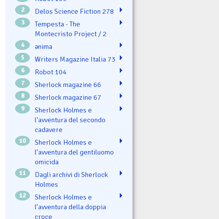
2
Delos Science Fiction 278
3
Tempesta - The
Montecristo Project / 2
4
ənima
5
Writers Magazine Italia 73
6
Robot 104
7
Sherlock magazine 66
8
Sherlock magazine 67
9
Sherlock Holmes e
l'avventura del secondo
cadavere
10
Sherlock Holmes e
l’avventura del gentiluomo
omicida
11
Dagli archivi di Sherlock
Holmes
12
Sherlock Holmes e
l’avventura della doppia
croce