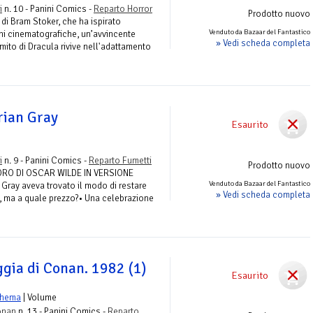
i
n. 10 - Panini Comics -
Reparto Horror
Prodotto nuovo
di Bram Stoker, che ha ispirato
Venduto da Bazaar del Fantastico
ni cinematografiche, un’avvincente
» Vedi scheda completa
 mito di Dracula rivive nell'adattamento
orian Gray
Esaurito
i
n. 9 - Panini Comics -
Reparto Fumetti
Prodotto nuovo
RO DI OSCAR WILDE IN VERSIONE
Venduto da Bazaar del Fantastico
ray aveva trovato il modo di restare
» Vedi scheda completa
o, ma a quale prezzo?• Una celebrazione
ggia di Conan. 1982 (1)
Esaurito
shema
| Volume
onan
n. 13 - Panini Comics -
Reparto