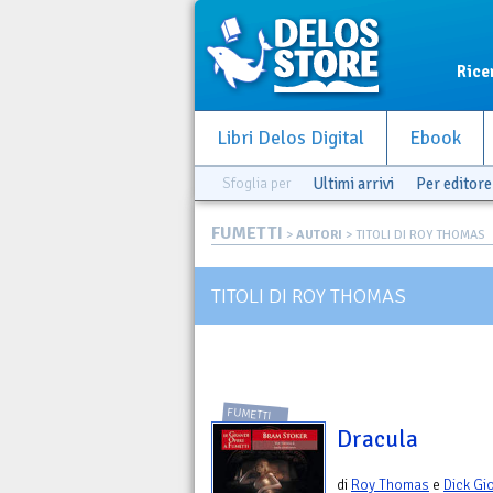
Rice
Libri Delos Digital
Ebook
Sfoglia per
Ultimi arrivi
Per editore
FUMETTI
>
AUTORI
> TITOLI DI ROY THOMAS
TITOLI DI ROY THOMAS
FUMETTI
Dracula
di
Roy Thomas
e
Dick Gi