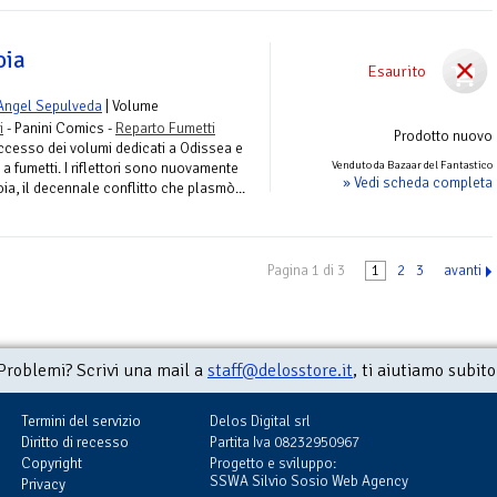
oia
Esaurito
Angel Sepulveda
| Volume
i
- Panini Comics -
Reparto Fumetti
Prodotto nuovo
ccesso dei volumi dedicati a Odissea e
Venduto da Bazaar del Fantastico
i a fumetti. I riflettori sono nuovamente
» Vedi scheda completa
oia, il decennale conflitto che plasmò...
Pagina 1 di 3
1
2
3
avanti
Problemi? Scrivi una mail a
staff@delosstore.it
, ti aiutiamo subito
Termini del servizio
Delos Digital srl
Diritto di recesso
Partita Iva 08232950967
Copyright
Progetto e sviluppo:
SSWA Silvio Sosio Web Agency
Privacy