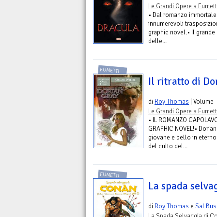
Le Grandi Opere a Fumett
• Dal romanzo immortale 
innumerevoli trasposizio
graphic novel.• Il grande
delle...
FUMETTI
Il ritratto di D
di
Roy Thomas
| Volume
Le Grandi Opere a Fumett
• IL ROMANZO CAPOLAVO
GRAPHIC NOVEL!• Dorian G
giovane e bello in etern
del culto del...
FUMETTI
La spada selva
di
Roy Thomas
e
Sal Bu
La Spada Selvaggia di C