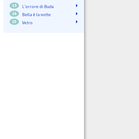
13
L'orrore di Buda
14
Bella è la notte
15
Vetro