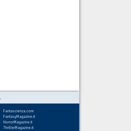
.
Fantascienza.com
FantasyMagazine.it
HorrorMagazine.it
ThrillerMagazine.it