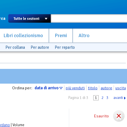
rca
Libri collezionismo
Premi
Altro
Per collana
Per autore
Per reparto
Ordina per:
data di arrivo
più venduti
titolo
autore
uscita
Pagina 1 di 3
1
2
3
avanti
Esaurito
ordano
| Volume