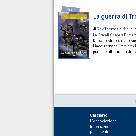
FUMETTI
La guerra di Tr
di
Roy Thomas
e
Miguel 
Le Grandi Opere a Fumett
Dopo lo straordinario su
Iliade, tornano i miti grec
puntati sulla Guerra di Tr
Chi siamo
L'Associazione
Informazioni sui
pagamenti