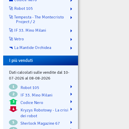
🚀 Robot 105
🚀 Tempesta - The Montecristo
Project / 2
🚀 IF 33. Mino Milani
🚀 Vetro
🔫 La Mantide Orchidea
I più venduti
Dati calcolati sulle vendite dal 10-
07-2026 al 08-08-2026
1
Robot 105
2
IF 33. Mino Milani
3
Codice Nero
4
Kryzys Robotowy - La crisi
dei robot
5
Sherlock Magazine 67