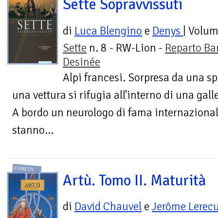
Sette Sopravvissuti
di
Luca Blengino
e
Denys
| Volu
Sette
n. 8 - RW-Lion -
Reparto Ba
Desinée
Alpi francesi. Sorpresa da una s
una vettura si rifugia all'interno di una galle
A bordo un neurologo di fama internazionale
stanno...
FUMETTI
Artù. Tomo II. Maturità
di
David Chauvel
e
Jerôme Lerecu