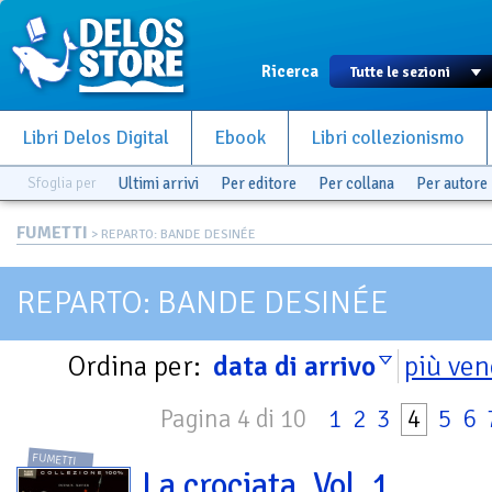
Ricerca
Libri Delos Digital
Ebook
Libri collezionismo
Sfoglia per
Ultimi arrivi
Per editore
Per collana
Per autore
FUMETTI
> REPARTO: BANDE DESINÉE
REPARTO: BANDE DESINÉE
Ordina per:
data di arrivo
più ven
Pagina 4 di 10
1
2
3
4
5
6
FUMETTI
La crociata. Vol. 1