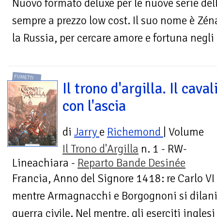
Nuovo formato deluxe per le nuove serie del
sempre a prezzo low cost. Il suo nome è Zéna
la Russia, per cercare amore e fortuna negli S
FUMETTI
Il trono d'argilla. Il caval
con l'ascia
di
Jarry
e
Richemond
| Volume
Il Trono d'Argilla
n. 1 - RW-
Lineachiara -
Reparto Bande Desinée
Francia, Anno del Signore 1418: re Carlo VI 
mentre Armagnacchi e Borgognoni si dilan
guerra civile. Nel mentre, gli eserciti inglesi