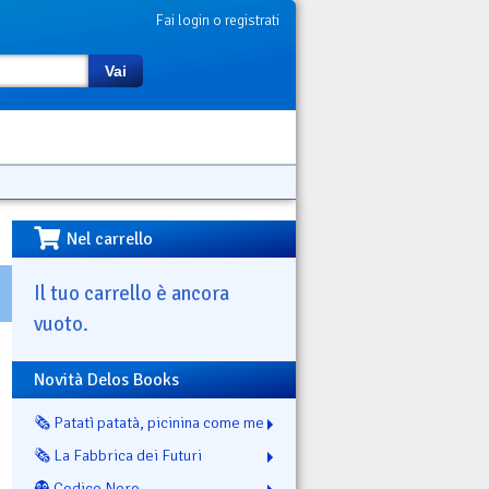
Fai login o registrati
Vai
Nel carrello
Il tuo carrello è ancora
vuoto.
Novità Delos Books
🗞️ Patatì patatà, picinina come me
🗞️ La Fabbrica dei Futuri
👻 Codice Nero