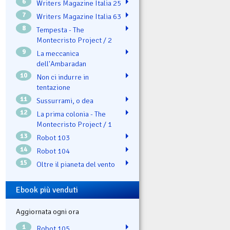
6
Writers Magazine Italia 25
7
Writers Magazine Italia 63
8
Tempesta - The
Montecristo Project / 2
9
La meccanica
dell'Ambaradan
10
Non ci indurre in
tentazione
11
Sussurrami, o dea
12
La prima colonia - The
Montecristo Project / 1
13
Robot 103
14
Robot 104
15
Oltre il pianeta del vento
Ebook più venduti
Aggiornata ogni ora
1
Robot 105