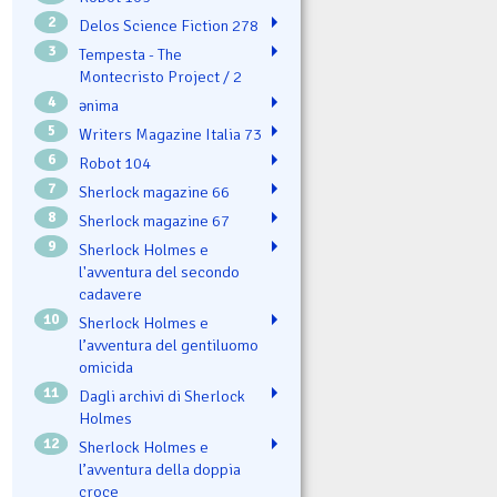
2
Delos Science Fiction 278
3
Tempesta - The
Montecristo Project / 2
4
ənima
5
Writers Magazine Italia 73
6
Robot 104
7
Sherlock magazine 66
8
Sherlock magazine 67
9
Sherlock Holmes e
l'avventura del secondo
cadavere
10
Sherlock Holmes e
l’avventura del gentiluomo
omicida
11
Dagli archivi di Sherlock
Holmes
12
Sherlock Holmes e
l’avventura della doppia
croce