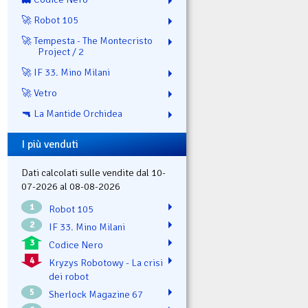
🚀 Robot 105
🚀 Tempesta - The Montecristo
Project / 2
🚀 IF 33. Mino Milani
🚀 Vetro
🔫 La Mantide Orchidea
I più venduti
Dati calcolati sulle vendite dal 10-
07-2026 al 08-08-2026
1
Robot 105
2
IF 33. Mino Milani
3
Codice Nero
4
Kryzys Robotowy - La crisi
dei robot
5
Sherlock Magazine 67