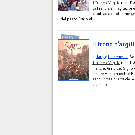
Il Trono d'Argilla
n. 2 - R
La Francia è in agitazione
pronti ad approfittarne ge
del pazzo Carlo VI....
FUMETTI
Il trono d'argill
di
Jarry
e
Richemond
| V
Il Trono d'Argilla
n. 1 - R
Francia, Anno del Signore
mentre Armagnacchi e Bo
sanguinosa guerra civile.
d'assalto le...