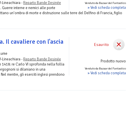
W-Lineachiara -
Reparto Bande Desinée
Venduto da Bazaar del Fantastico
» Vedi scheda completa
. Guerre interne e nemici alle porte
ttano un'ombra di morte e distruzione sulle terre del Delfino di Francia, figlio
a. Il cavaliere con l'ascia
Esaurito
olume
W-Lineachiara -
Reparto Bande Desinée
Prodotto nuovo
 1418: re Carlo VI sprofonda nella follia
Venduto da Bazaar del Fantastico
rgognoni si dilaniano in una
» Vedi scheda completa
 Nel mentre, gli eserciti inglesi prendono