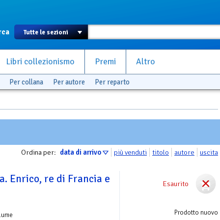
rca
Libri collezionismo
Premi
Altro
Per collana
Per autore
Per reparto
Ordina per:
data di arrivo
più venduti
titolo
autore
uscita
la. Enrico, re di Francia e
Esaurito
Prodotto nuovo
olume