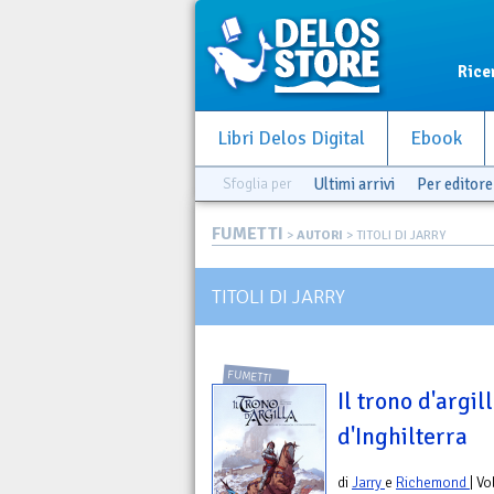
Rice
Libri Delos Digital
Ebook
Sfoglia per
Ultimi arrivi
Per editore
FUMETTI
>
AUTORI
> TITOLI DI JARRY
TITOLI DI JARRY
FUMETTI
Il trono d'argil
d'Inghilterra
di
Jarry
e
Richemond
| V