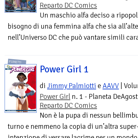
Reparto DC Comics
Un maschio alfa deciso a ripopol
bisogno di una femmina alfa che sia all’alte
nell’Universo DC che può vantare simili cara
FUMETTI
Power Girl 1
di
Jimmy Palmiotti
e
AAVV
| Vol
Power Girl
n. 1 - Planeta DeAgost
Reparto DC Comics
Non è la pupa di nessun bellimbus
turno e nemmeno la copia di un’altra super
intenzione di versare lacrime per un mondo 