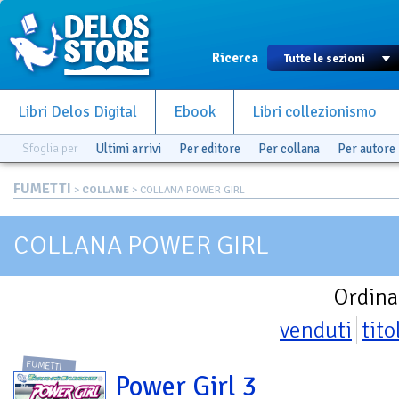
Ricerca
Libri Delos Digital
Ebook
Libri collezionismo
Sfoglia per
Ultimi arrivi
Per editore
Per collana
Per autore
FUMETTI
>
COLLANE
> COLLANA POWER GIRL
COLLANA POWER GIRL
Ordina
venduti
tito
FUMETTI
Power Girl 3