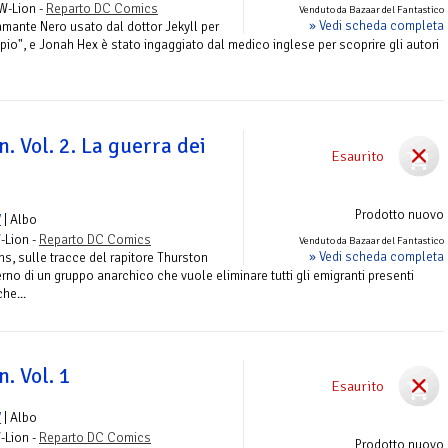
RW-Lion -
Reparto DC Comics
Venduto da Bazaar del Fantastico
» Vedi scheda completa
amante Nero usato dal dottor Jekyll per
pio", e Jonah Hex è stato ingaggiato dal medico inglese per scoprire gli autori
n. Vol. 2. La guerra dei
Esaurito
Prodotto nuovo
V
| Albo
-Lion -
Reparto DC Comics
Venduto da Bazaar del Fantastico
» Vedi scheda completa
s, sulle tracce del rapitore Thurston
terno di un gruppo anarchico che vuole eliminare tutti gli emigranti presenti
he...
. Vol. 1
Esaurito
V
| Albo
-Lion -
Reparto DC Comics
Prodotto nuovo