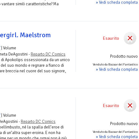
» Vedi scheda completa
vantare simili caratteristiche? Ma
rgirl. Maelstrom
Esaurito
V
| Volume
aneta DeAgostini -
Reparto DC Comics
Prodotto nuovo
 di Apokolips ossessionata da un unico
Venduto da Bazaar del Fantastico
a del suo mondo e regnare a fianco di
» Vedi scheda completa
fare breccia nel cuore del suo signore,
Esaurito
V
| Volume
DeAgostini -
Reparto DC Comics
Prodotto nuovo
ellimbusto, né la spalla dell’eroe di
Venduto da Bazaar del Fantastico
 di un’altra super-eroina. E non ha
» Vedi scheda completa
crime per un mondo che ormai non è più