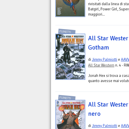
rivisitati dalla linea di
Batgirl, Power Girl, Superg
maggiori...
FUMETTI
All Star Wester
Gotham
di
Jimmy Palmiotti
e
AAV
All Star Western
n. 4 - RW
Jonah Hex si trova a cas
quanto avesse mai voluto. 
FUMETTI
All Star Wester
nero
di
Jimmy Palmiotti
e
AAV