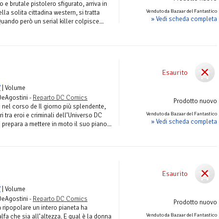
 e brutale pistolero sfigurato, arriva in
Venduto da Bazaar del Fantastico
ella solita cittadina western, si tratta
» Vedi scheda completa
ando però un serial killer colpisce...
Esaurito
V
| Volume
DeAgostini -
Reparto DC Comics
Prodotto nuovo
 nel corso de Il giorno più splendente,
Venduto da Bazaar del Fantastico
ri tra eroi e criminali dell’Universo DC
» Vedi scheda completa
 prepara a mettere in moto il suo piano...
Esaurito
V
| Volume
DeAgostini -
Reparto DC Comics
Prodotto nuovo
 ripopolare un intero pianeta ha
Venduto da Bazaar del Fantastico
fa che sia all’altezza. E qual è la donna