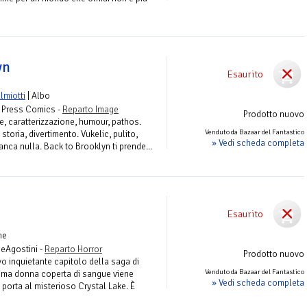
yn
Esaurito
lmiotti
| Albo
 Press Comics -
Reparto Image
Prodotto nuovo
e, caratterizzazione, humour, pathos.
Venduto da Bazaar del Fantastico
 storia, divertimento. Vukelic, pulito,
» Vedi scheda completa
anca nulla. Back to Brooklyn ti prende...
Esaurito
me
DeAgostini -
Reparto Horror
Prodotto nuovo
o inquietante capitolo della saga di
Venduto da Bazaar del Fantastico
sima donna coperta di sangue viene
» Vedi scheda completa
e porta al misterioso Crystal Lake. È