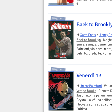
il...
FUMETTI
Back to Brookl
di
Garth Ennis
e
Jimmy Pa
Back to Brooklyn
- Magic
Ennis, sangue, carneficin
Palmiotti, violenza, morti,
definito, credibile. Non m
FUMETTI
Venerdì 13
di
Jimmy Palmiotti
| Volu
Vertigo Books
- Planeta 
Jason ritorna per un nuov
Crystal Lake! Una bellis
ritrovata sulla strada ch
l’ultima...