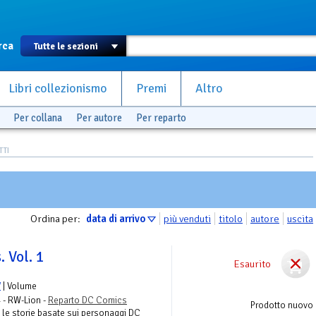
rca
Libri collezionismo
Premi
Altro
Per collana
Per autore
Per reparto
TTI
Ordina per:
data di arrivo
più venduti
titolo
autore
uscita
 Vol. 1
Esaurito
V
| Volume
 - RW-Lion -
Reparto DC Comics
Prodotto nuovo
ia le storie basate sui personaggi DC