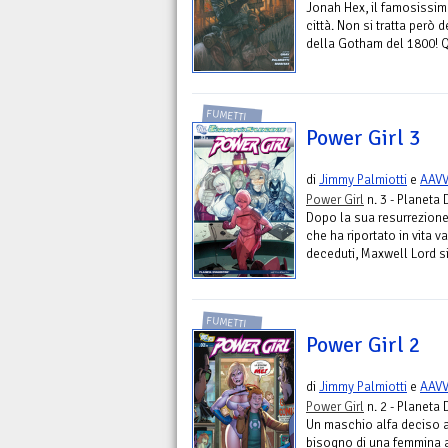
Jonah Hex, il famosissimo
città. Non si tratta però d
della Gotham del 1800! Qu
FUMETTI
Power Girl 3
di
Jimmy Palmiotti
e
AAV
Power Girl
n. 3 - Planeta 
Dopo la sua resurrezione
che ha riportato in vita va
deceduti, Maxwell Lord si
FUMETTI
Power Girl 2
di
Jimmy Palmiotti
e
AAV
Power Girl
n. 2 - Planeta 
Un maschio alfa deciso a
bisogno di una femmina al