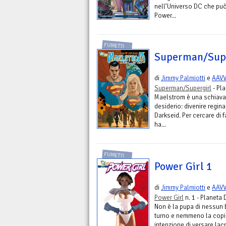
nell’Universo DC che può 
Power...
FUMETTI
Superman/Supe
di
Jimmy Palmiotti
e
AAV
Superman/Supergirl
- Pl
Maelstrom è una schiava
desiderio: divenire regin
Darkseid. Per cercare di 
ha...
FUMETTI
Power Girl 1
di
Jimmy Palmiotti
e
AAV
Power Girl
n. 1 - Planeta 
Non è la pupa di nessun b
turno e nemmeno la copia
intenzione di versare la