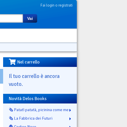
Fai login o registrati
Vai
Nel carrello
Il tuo carrello è ancora
vuoto.
Novità Delos Books
🗞️ Patatì patatà, picinina come me
🗞️ La Fabbrica dei Futuri
👻 Codice Nero