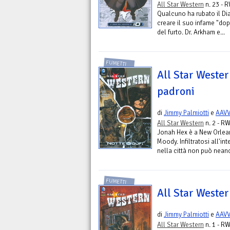
All Star Western
n. 23 - 
Qualcuno ha rubato il Di
creare il suo infame "dop
del furto. Dr. Arkham e...
FUMETTI
All Star Wester
padroni
di
Jimmy Palmiotti
e
AAV
All Star Western
n. 2 - RW
Jonah Hex è a New Orlean
Moody. Infiltratosi all'in
nella città non può neanc
FUMETTI
All Star Western
di
Jimmy Palmiotti
e
AAV
All Star Western
n. 1 - RW