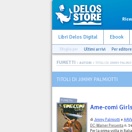
Rice
Libri Delos Digital
Ebook
Sfoglia per
Ultimi arrivi
Per editore
FUMETTI
>
AUTORI
> TITOLI DI JIMMY PALMIO
TITOLI DI JIMMY PALMIOTTI
FUMETTI
Ame-comi Girls.
di
Jimmy Palmiotti
e
AAV
DC-Warner Presenta
n. 14
Per la prima volta in Ital