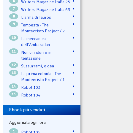
6
Writers Magazine Italia 25
7
Writers Magazine Italia 63
8
L'arma di Tauros
9
Tempesta - The
Montecristo Project / 2
10
La meccanica
dell'Ambaradan
11
Non ci indurre in
tentazione
12
Sussurrami, o dea
13
La prima colonia - The
Montecristo Project / 1
14
Robot 103
15
Robot 104
Ebook più venduti
Aggiornata ogni ora
1
Robot 105