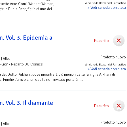
Venduto da Bazaar del Fantastico
 statuette Ame-Comi. Wonder Woman,
» Vedi scheda completa
irl e Duela Dent, figlia di uno dei
n. Vol. 3. Epidemia a
Esaurito
Prodotto nuovo
V
| Albo
-Lion -
Reparto DC Comics
Venduto da Bazaar del Fantastico
» Vedi scheda completa
a del Dottor Arkham, dove incontrerà più membri della famiglia Arkham di
Finché l'arrivo di un ospite non invitato porterà il...
n. Vol. 3. Il diamante
Esaurito
Prodotto nuovo
V
| Albo