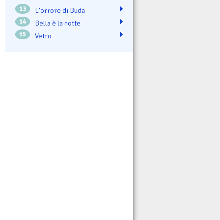
13
L'orrore di Buda
14
Bella è la notte
15
Vetro