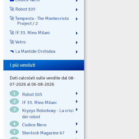
🚀 Robot 105
🚀 Tempesta - The Montecristo
Project / 2
🚀 IF 33. Mino Milani
🚀 Vetro
🔫 La Mantide Orchidea
I più venduti
Dati calcolati sulle vendite dal 08-
07-2026 al 06-08-2026
1
Robot 105
2
IF 33. Mino Milani
3
Kryzys Robotowy - La crisi
dei robot
4
Codice Nero
5
Sherlock Magazine 67