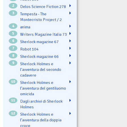
2
Delos Science Fiction 278
3
Tempesta - The
Montecristo Project / 2
4
ənima
5
Writers Magazine Italia 73
6
Sherlock magazine 67
7
Robot 104
8
Sherlock magazine 66
9
Sherlock Holmes e
l'avventura del secondo
cadavere
10
Sherlock Holmes e
l’avventura del gentiluomo
omicida
11
Dagli archivi di Sherlock
Holmes
12
Sherlock Holmes e
l’avventura della doppia
croce