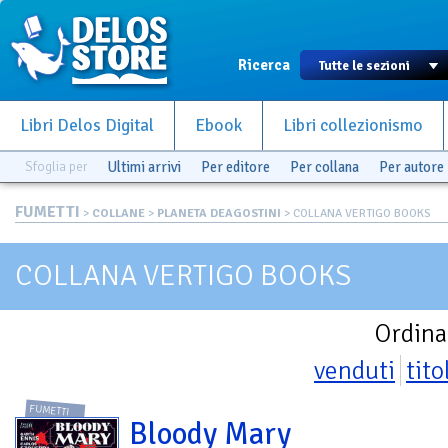
Ricerca
Libri Delos Digital
Ebook
Libri collezionismo
Sfoglia per
Ultimi arrivi
Per editore
Per collana
Per autore
FUMETTI
>
COLLANE
>
PLANETA DEAGOSTINI
> COLLANA VERTIGO BOOKS
COLLANA VERTIGO BOOKS
Ordina
venduti
tito
FUMETTI
Bloody Mary