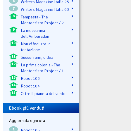
6
Writers Magazine Italia 25
7
Writers Magazine Italia 63
8
Tempesta - The
Montecristo Project / 2
9
La meccanica
dell'Ambaradan
10
Non ci indurre in
tentazione
11
Sussurrami, o dea
12
La prima colonia - The
Montecristo Project / 1
13
Robot 103
14
Robot 104
15
Oltre il pianeta del vento
Ebook più venduti
Aggiornata ogni ora
1
Robot 105