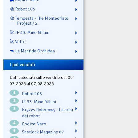
🚀 Robot 105
🚀 Tempesta - The Montecristo
Project / 2
🚀 IF 33. Mino Milani
🚀 Vetro
🔫 La Mantide Orchidea
I più venduti
Dati calcolati sulle vendite dal 09-
07-2026 al 07-08-2026
1
Robot 105
2
IF 33. Mino Milani
3
Kryzys Robotowy - La crisi
dei robot
4
Codice Nero
5
Sherlock Magazine 67