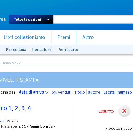
rca
Libri collezionismo
Premi
Altro
Per collana
Per autore
Per reparto
 100% MARV...
RVEL. RISTAMPA
dina per:
data di arrivo
più venduti
titolo
autore
uscita
numero
ro 1, 2, 3, 4
Esaurito
on
| Volume
. Ristampa
n. 16 - Panini Comics -
Prodotto nuovo