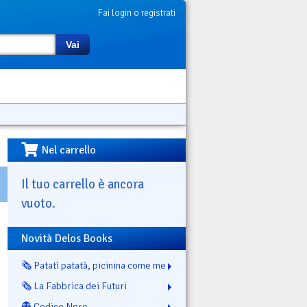
Fai login o registrati
Vai
Nel carrello
Il tuo carrello è ancora
vuoto.
Novità Delos Books
🗞️ Patatì patatà, picinina come me
🗞️ La Fabbrica dei Futuri
👻 Codice Nero