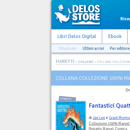
Rice
Libri Delos Digital
Ebook
Sfoglia per
Ultimi arrivi
Per editore
FUMETTI
>
COLLANE
> COLLANA COLLEZIONE
COLLANA COLLEZIONE 100% MA
Or
FUMETTI
Fantastici Quatt
di
Jae Lee
e
Grant Morris
Collezione 100% Marvel
Reparto Marvel Comics