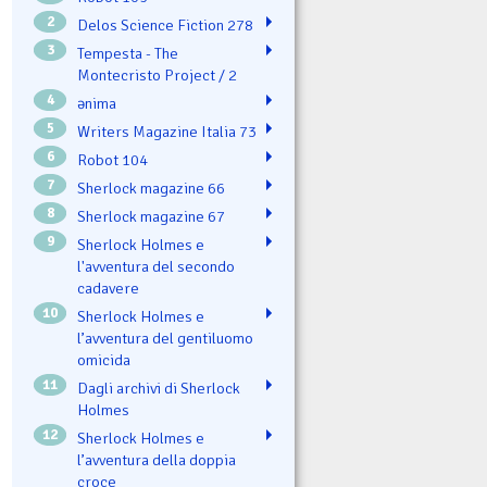
2
Delos Science Fiction 278
3
Tempesta - The
Montecristo Project / 2
4
ənima
5
Writers Magazine Italia 73
6
Robot 104
7
Sherlock magazine 66
8
Sherlock magazine 67
9
Sherlock Holmes e
l'avventura del secondo
cadavere
10
Sherlock Holmes e
l’avventura del gentiluomo
omicida
11
Dagli archivi di Sherlock
Holmes
12
Sherlock Holmes e
l’avventura della doppia
croce