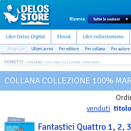
Ricerca
Libri Delos Digital
Ebook
Libri collezionismo
Sfoglia per
Ultimi arrivi
Per editore
Per collana
Per autore
FUMETTI
>
COLLANE
> COLLANA COLLEZIONE 100% MARV...
COLLANA COLLEZIONE 100% MAR
Ordi
venduti
titol
FUMETTI
Fantastici Quattro 1, 2, 3