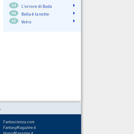
13
L'orrore di Buda
14
Bella è la notte
15
Vetro
.
Fantascienza.com
FantasyMagazine.it
HorrorMagazine.it