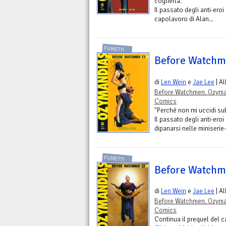
coglierla."
Il passato degli anti-ero
capolavoro di Alan...
FUMETTI
Before Watchm
di
Len Wein
e
Jae Lee
| A
Before Watchmen. Ozym
Comics
"Perché non mi uccidi sub
Il passato degli anti-er
dipanarsi nelle miniserie
FUMETTI
Before Watchm
di
Len Wein
e
Jae Lee
| A
Before Watchmen. Ozym
Comics
Continua il prequel del 