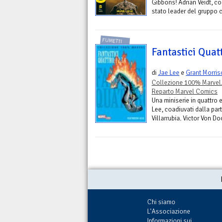
Gibbons! Adrian Veidt, 
stato leader del gruppo 
FUMETTI
Fantastici Quatt
di
Jae Lee
e
Grant Morris
Collezione 100% Marvel
Reparto Marvel Comics
Una miniserie in quattro 
Lee, coadiuvati dalla par
Villarrubia. Victor Von Do
Chi siamo
L'Associazione
Informazioni sui