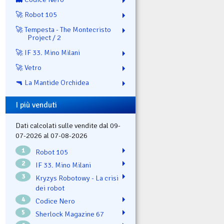
🚀 Robot 105
🚀 Tempesta - The Montecristo
Project / 2
🚀 IF 33. Mino Milani
🚀 Vetro
🔫 La Mantide Orchidea
I più venduti
Dati calcolati sulle vendite dal 09-
07-2026 al 07-08-2026
1
Robot 105
2
IF 33. Mino Milani
3
Kryzys Robotowy - La crisi
dei robot
4
Codice Nero
5
Sherlock Magazine 67