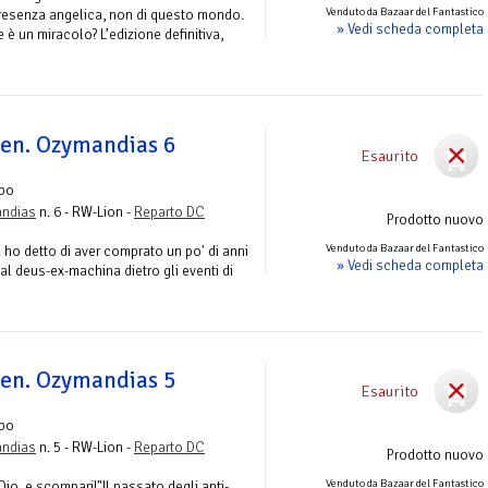
Venduto da Bazaar del Fantastico
resenza angelica, non di questo mondo.
» Vedi scheda completa
 è un miracolo? L’edizione definitiva,
en. Ozymandias 6
Esaurito
lbo
andias
n. 6 - RW-Lion -
Reparto DC
Prodotto nuovo
Venduto da Bazaar del Fantastico
i ho detto di aver comprato un po' di anni
» Vedi scheda completa
 al deus-ex-machina dietro gli eventi di
en. Ozymandias 5
Esaurito
lbo
andias
n. 5 - RW-Lion -
Reparto DC
Prodotto nuovo
Venduto da Bazaar del Fantastico
Dio, e scompari!"Il passato degli anti-