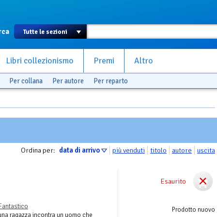
rca
Libri collezionismo
Premi
Altro
Per collana
Per autore
Per reparto
Ordina per:
data di arrivo
più venduti
titolo
autore
uscita
Esaurito
Fantastico
Prodotto nuovo
, una ragazza incontra un uomo che