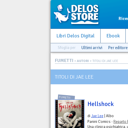
Rice
Libri Delos Digital
Ebook
Sfoglia per
Ultimi arrivi
Per editore
FUMETTI
>
AUTORI
> TITOLI DI JAE LEE
TITOLI DI JAE LEE
FUMETTI
Hellshock
di
Jae Lee
| Albo
Panini Comics -
Reparto 
Una clinica psichiatrica