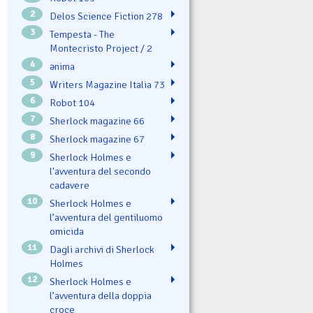
2
Delos Science Fiction 278
3
Tempesta - The
Montecristo Project / 2
4
ənima
5
Writers Magazine Italia 73
6
Robot 104
7
Sherlock magazine 66
8
Sherlock magazine 67
9
Sherlock Holmes e
l'avventura del secondo
cadavere
10
Sherlock Holmes e
l’avventura del gentiluomo
omicida
11
Dagli archivi di Sherlock
Holmes
12
Sherlock Holmes e
l’avventura della doppia
croce