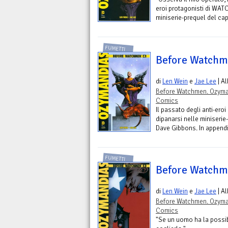
eroi protagonisti di WAT
miniserie-prequel del ca
FUMETTI
Before Watchm
di
Len Wein
e
Jae Lee
| A
Before Watchmen. Ozym
Comics
Il passato degli anti-er
dipanarsi nelle miniseri
Dave Gibbons. In appendic
FUMETTI
Before Watchm
di
Len Wein
e
Jae Lee
| A
Before Watchmen. Ozym
Comics
"Se un uomo ha la possibi