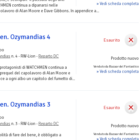
» Vedi scheda completa
CHMEN continua a dipanarsi nelle
polavoro di Alan Moore e Dave Gibbons. In appendice a...
en. Ozymandias 4
Esaurito
lbo
andias
n. 4 - RW-Lion -
Reparto DC
Prodotto nuovo
Venduto da Bazaar del Fantastico
oi protagonisti di WATCHMEN continua a
» Vedi scheda completa
e-prequel del capolavoro di Alan Moore e
e a ogni albo un capitolo del fumetto di...
en. Ozymandias 3
Esaurito
lbo
andias
n. 3 - RW-Lion -
Reparto DC
Prodotto nuovo
Venduto da Bazaar del Fantastico
lità di fare del bene, è obbligato a
» Vedi scheda completa