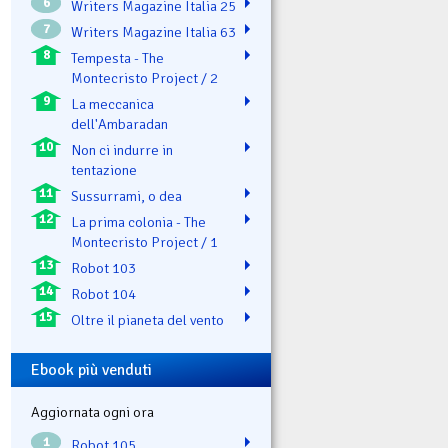
6
Writers Magazine Italia 25
7
Writers Magazine Italia 63
8
Tempesta - The
Montecristo Project / 2
9
La meccanica
dell'Ambaradan
10
Non ci indurre in
tentazione
11
Sussurrami, o dea
12
La prima colonia - The
Montecristo Project / 1
13
Robot 103
14
Robot 104
15
Oltre il pianeta del vento
Ebook più venduti
Aggiornata ogni ora
1
Robot 105