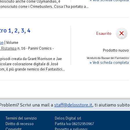
conosciuto anche come Ozymandias, è
conosciuto come i Crimebusters. Cosa l'ha portato a...
ro 1, 2, 3, 4
Esaurito
on
| Volume
. Ristampa
n. 16 - Panini Comics -
Prodotto nuovo
Venduto da Bazaar del Fantastico
episodi creata da Grant Morrison e Jae
» Vedi scheda completa
ticolare colorazione digitale di José
om, il più grande nemico dei Fantastici...
Problemi? Scrivi una mail a
staff@delosstore.it
, ti aiutiamo subito
Termini del servizio
Delos Digital srl
Diritto di recesso
Partita Iva 08232950967
Copyright
Progetto e sviluppo: