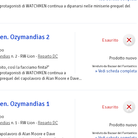
i protagonisti di WATCHMEN continua a dipanarsi nelle miniserie-prequel del
en. Ozymandias 2
Esaurito
lbo
andias
n. 2 - RW-Lion -
Reparto DC
Prodotto nuovo
Venduto da Bazaar del Fantastico
ito, così la facciamo finita?"
» Vedi scheda completa
oi protagonisti di WATCHMEN continua a
-prequel del capolavoro di Alan Moore e Dave...
en. Ozymandias 1
Esaurito
lbo
andias
n. 1 - RW-Lion -
Reparto DC
Prodotto nuovo
Venduto da Bazaar del Fantastico
capolavoro di Alan Moore e Dave
» Vedi scheda completa