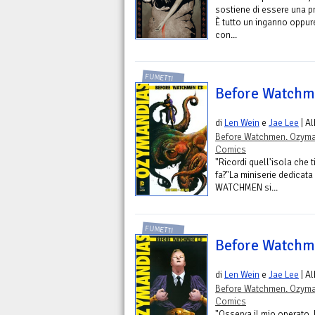
sostiene di essere una p
È tutto un inganno oppure
con...
FUMETTI
Before Watchm
di
Len Wein
e
Jae Lee
| A
Before Watchmen. Ozym
Comics
"Ricordi quell'isola che t
fa?"La miniserie dedicata
WATCHMEN si...
FUMETTI
Before Watchm
di
Len Wein
e
Jae Lee
| A
Before Watchmen. Ozym
Comics
"Osserva il mio operato, 