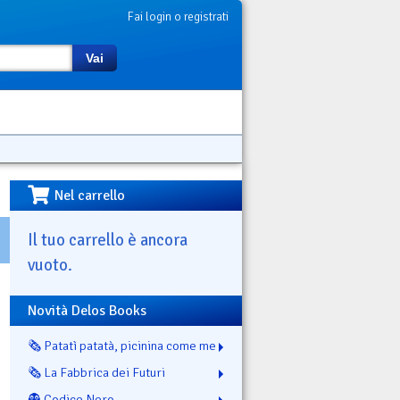
Fai login o registrati
Vai
Nel carrello
Il tuo carrello è ancora
vuoto.
Novità Delos Books
🗞️ Patatì patatà, picinina come me
🗞️ La Fabbrica dei Futuri
👻 Codice Nero