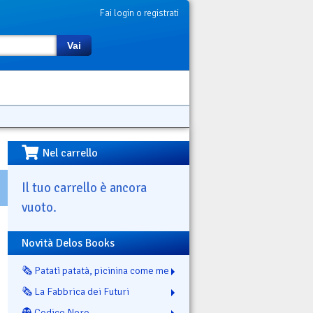
Fai login o registrati
Vai
Nel carrello
Il tuo carrello è ancora
vuoto.
Novità Delos Books
🗞️ Patatì patatà, picinina come me
🗞️ La Fabbrica dei Futuri
👻 Codice Nero