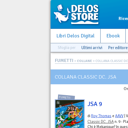
Rice
Libri Delos Digital
Ebook
Sfoglia per
Ultimi arrivi
Per editore
FUMETTI
>
COLLANE
> COLLANA CLASSIC DC
COLLANA CLASSIC DC. JSA
Or
FUMETTI
JSA 9
di
Roy Thomas
e
AAVV
| 
Classic DC. JSA
n. 9 - P
Chi è Mekanique? In ques