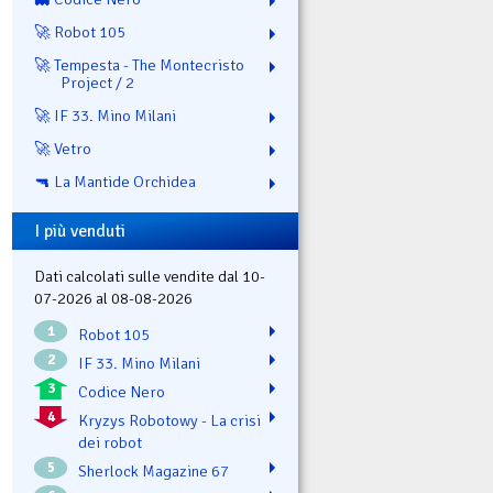
🚀 Robot 105
🚀 Tempesta - The Montecristo
Project / 2
🚀 IF 33. Mino Milani
🚀 Vetro
🔫 La Mantide Orchidea
I più venduti
Dati calcolati sulle vendite dal 10-
07-2026 al 08-08-2026
1
Robot 105
2
IF 33. Mino Milani
3
Codice Nero
4
Kryzys Robotowy - La crisi
dei robot
5
Sherlock Magazine 67