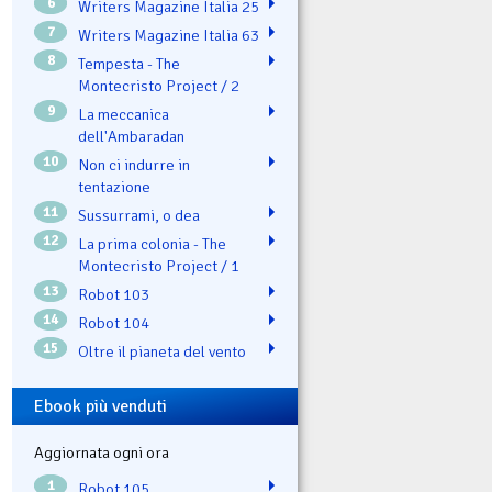
6
Writers Magazine Italia 25
7
Writers Magazine Italia 63
8
Tempesta - The
Montecristo Project / 2
9
La meccanica
dell'Ambaradan
10
Non ci indurre in
tentazione
11
Sussurrami, o dea
12
La prima colonia - The
Montecristo Project / 1
13
Robot 103
14
Robot 104
15
Oltre il pianeta del vento
Ebook più venduti
Aggiornata ogni ora
1
Robot 105