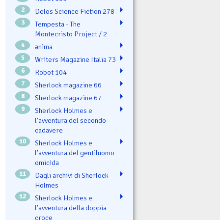
2
Delos Science Fiction 278
3
Tempesta - The
Montecristo Project / 2
4
ənima
5
Writers Magazine Italia 73
6
Robot 104
7
Sherlock magazine 66
8
Sherlock magazine 67
9
Sherlock Holmes e
l'avventura del secondo
cadavere
10
Sherlock Holmes e
l’avventura del gentiluomo
omicida
11
Dagli archivi di Sherlock
Holmes
12
Sherlock Holmes e
l’avventura della doppia
croce