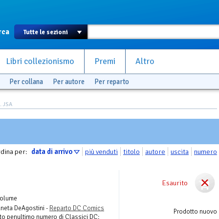
rca
Libri collezionismo
Premi
Altro
Per collana
Per autore
Per reparto
. JSA
dina per:
data di arrivo
più venduti
titolo
autore
uscita
numero
Esaurito
Volume
laneta DeAgostini -
Reparto DC Comics
Prodotto nuovo
to penultimo numero di Classici DC: