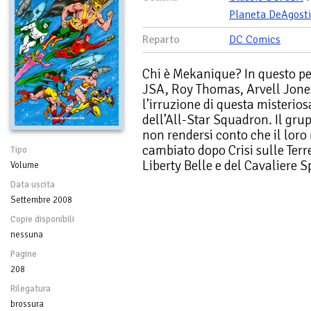
Planeta DeAgosti
Reparto
DC Comics
Chi è Mekanique? In questo pe
JSA, Roy Thomas, Arvell Jones 
l’irruzione di questa misterios
dell’All-Star Squadron. Il gr
non rendersi conto che il lo
cambiato dopo Crisi sulle Terre I
Tipo
Liberty Belle e del Cavaliere 
Volume
Data uscita
Settembre 2008
Copie disponibili
nessuna
Pagine
208
Rilegatura
brossura