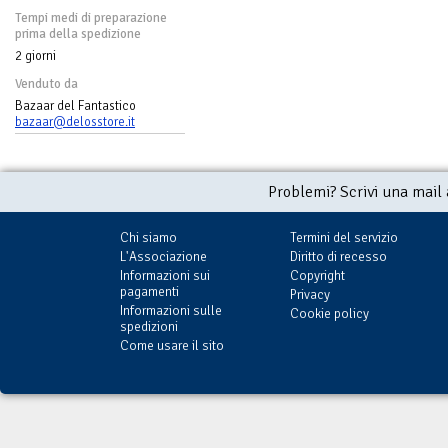
Tempi medi di preparazione
prima della spedizione
2 giorni
Venduto da
Bazaar del Fantastico
bazaar@delosstore.it
Problemi? Scrivi una mail
Chi siamo
Termini del servizio
L'Associazione
Diritto di recesso
Informazioni sui
Copyright
pagamenti
Privacy
Informazioni sulle
Cookie policy
spedizioni
Come usare il sito