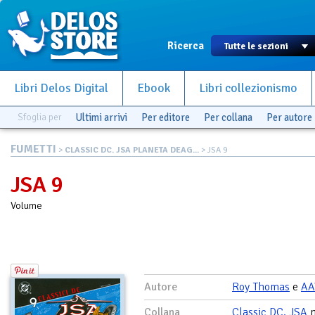
Ricerca
Libri Delos Digital
Ebook
Libri collezionismo
Sfoglia per
Ultimi arrivi
Per editore
Per collana
Per autore
FUMETTI
>
CLASSIC DC. JSA PLANETA DEAG...
> JSA 9
JSA 9
Volume
Autore
Roy Thomas
e
AA
Collana
Classic DC. JSA
n