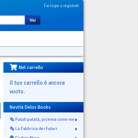
Fai login o registrati
Vai
Nel carrello
Il tuo carrello è ancora
vuoto.
Novità Delos Books
🗞️ Patatì patatà, picinina come me
🗞️ La Fabbrica dei Futuri
👻 Codice Nero