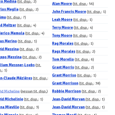
co Medina
(
tit. disp.
: 2)
Alan Moore
(
tit. disp.
: 56)
los Meglia
(
tit. disp.
: 2)
John Francis Moore
(
tit. disp.
: 1)
imu
(
tit. disp.
: 7)
Leah Moore
(
tit. disp.
: 1)
d Meltzer
(
tit. disp.
: 4)
Terry Moore
(
tit. disp.
: 4)
derico Memola
(
tit. disp.
: 4)
Tony Moore
(
tit. disp.
: 1)
us Merino
(
tit. disp.
: 1)
Rag Morales
(
tit. disp.
: 1)
id Messina
(
tit. disp.
: 2)
Rags Morales
(
tit. disp.
: 2)
ippo Messina
(
tit. disp.
: 2)
Tom Morello
(
tit. disp.
: 6)
lliam Messner-Loebs
(
tit.
Grant Morris
(
tit. disp.
: 2)
p.
: 1)
Grant Morriso
(
tit. disp.
: 1)
an-Claude Mézières
(
tit. disp.
:
Grant Morrison
(
tit. disp.
: 38)
id Micheline
(
nessun tit. disp.
)
Robbie Morrison
(
tit. disp.
: 2)
id Michelinie
(
tit. disp.
: 1)
Jean-David Morvan
(
tit. disp.
: 1)
na Mieville
(
tit. disp.
: 3)
Jean-David Morvan
(
tit. disp.
: 1)