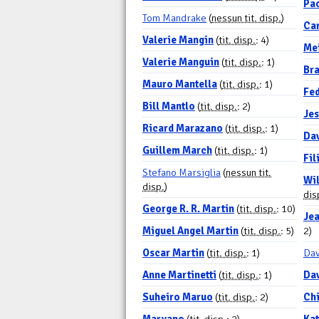
Pa
Tom Mandrake
(
nessun tit. disp.
)
Car
Valerie Mangin
(
tit. disp.
: 4)
Me
Valerie Manguin
(
tit. disp.
: 1)
Bra
Mauro Mantella
(
tit. disp.
: 1)
Fe
Bill Mantlo
(
tit. disp.
: 2)
Jes
Ricard Marazano
(
tit. disp.
: 1)
Dav
Guillem March
(
tit. disp.
: 1)
Fil
Stefano Marsiglia
(
nessun tit.
Wi
disp.
)
dis
George R. R. Martin
(
tit. disp.
: 10)
Je
Miguel Angel Martin
(
tit. disp.
: 5)
2)
Oscar Martin
(
tit. disp.
: 1)
Dav
Anne Martinetti
(
tit. disp.
: 1)
Dav
Suheiro Maruo
(
tit. disp.
: 2)
Chi