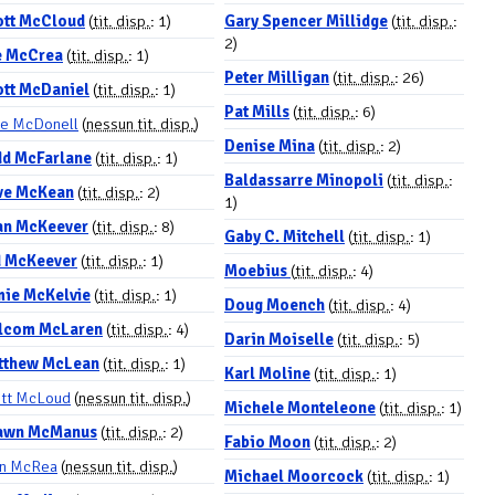
ott McCloud
(
tit. disp.
: 1)
Gary Spencer Millidge
(
tit. disp.
:
2)
e McCrea
(
tit. disp.
: 1)
Peter Milligan
(
tit. disp.
: 26)
ott McDaniel
(
tit. disp.
: 1)
Pat Mills
(
tit. disp.
: 6)
e McDonell
(
nessun tit. disp.
)
Denise Mina
(
tit. disp.
: 2)
dd McFarlane
(
tit. disp.
: 1)
Baldassarre Minopoli
(
tit. disp.
:
ve McKean
(
tit. disp.
: 2)
1)
an McKeever
(
tit. disp.
: 8)
Gaby C. Mitchell
(
tit. disp.
: 1)
d McKeever
(
tit. disp.
: 1)
Moebius
(
tit. disp.
: 4)
mie McKelvie
(
tit. disp.
: 1)
Doug Moench
(
tit. disp.
: 4)
lcom McLaren
(
tit. disp.
: 4)
Darin Moiselle
(
tit. disp.
: 5)
tthew McLean
(
tit. disp.
: 1)
Karl Moline
(
tit. disp.
: 1)
tt McLoud
(
nessun tit. disp.
)
Michele Monteleone
(
tit. disp.
: 1)
awn McManus
(
tit. disp.
: 2)
Fabio Moon
(
tit. disp.
: 2)
hn McRea
(
nessun tit. disp.
)
Michael Moorcock
(
tit. disp.
: 1)