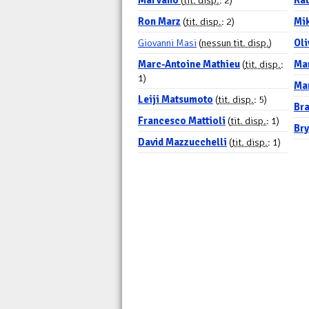
Marvano
(
tit. disp.
: 2)
Kat
Ron Marz
(
tit. disp.
: 2)
Mi
Giovanni Masi
(
nessun tit. disp.
)
Oli
Marc-Antoine Mathieu
(
tit. disp.
:
Mar
1)
Mar
Leiji Matsumoto
(
tit. disp.
: 5)
Bra
Francesco Mattioli
(
tit. disp.
: 1)
Bry
David Mazzucchelli
(
tit. disp.
: 1)