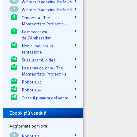
6
Writers Magazine Italia 25
7
Writers Magazine Italia 63
8
Tempesta - The
Montecristo Project / 2
9
La meccanica
dell'Ambaradan
10
Non ci indurre in
tentazione
11
Sussurrami, o dea
12
La prima colonia - The
Montecristo Project / 1
13
Robot 103
14
Robot 104
15
Oltre il pianeta del vento
Ebook più venduti
Aggiornata ogni ora
1
Robot 105