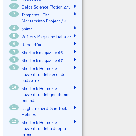
2
Delos Science Fiction 278
3
Tempesta - The
Montecristo Project / 2
4
ənima
5
Writers Magazine Italia 73
6
Robot 104
7
Sherlock magazine 66
8
Sherlock magazine 67
9
Sherlock Holmes e
l'avventura del secondo
cadavere
10
Sherlock Holmes e
l’avventura del gentiluomo
omicida
11
Dagli archivi di Sherlock
Holmes
12
Sherlock Holmes e
l’avventura della doppia
croce