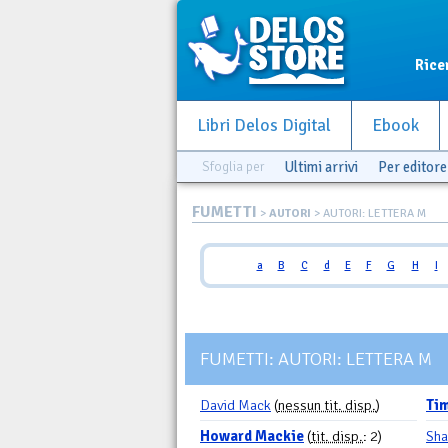
Rice
Libri Delos Digital
Ebook
Sfoglia per
Ultimi arrivi
Per editore
FUMETTI
>
AUTORI
> AUTORI: LETTERA M
a
B
C
d
E
F
G
H
I
FUMETTI: AUTORI: LETTERA M
David Mack
(
nessun tit. disp.
)
Ti
Howard Mackie
(
tit. disp.
: 2)
Sha