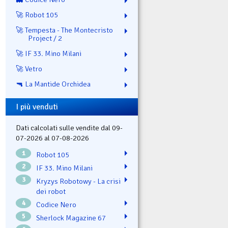
🚀 Robot 105
🚀 Tempesta - The Montecristo
Project / 2
🚀 IF 33. Mino Milani
🚀 Vetro
🔫 La Mantide Orchidea
I più venduti
Dati calcolati sulle vendite dal 09-
07-2026 al 07-08-2026
1
Robot 105
2
IF 33. Mino Milani
3
Kryzys Robotowy - La crisi
dei robot
4
Codice Nero
5
Sherlock Magazine 67