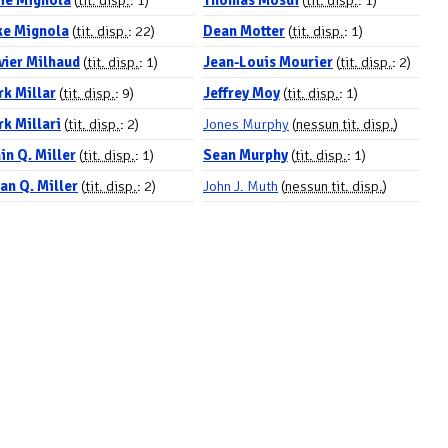
ie Mignola
(
tit. disp.
: 1)
Thomas Mosdi
(
tit. disp.
: 1)
ke Mignola
(
tit. disp.
: 22)
Dean Motter
(
tit. disp.
: 1)
vier Milhaud
(
tit. disp.
: 1)
Jean-Louis Mourier
(
tit. disp.
: 2)
k Millar
(
tit. disp.
: 9)
Jeffrey Moy
(
tit. disp.
: 1)
k Millari
(
tit. disp.
: 2)
Jones Murphy
(
nessun tit. disp.
)
in Q. Miller
(
tit. disp.
: 1)
Sean Murphy
(
tit. disp.
: 1)
an Q. Miller
(
tit. disp.
: 2)
John J. Muth
(
nessun tit. disp.
)