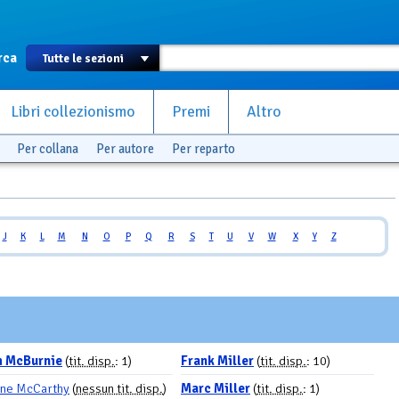
rca
Libri collezionismo
Premi
Altro
Per collana
Per autore
Per reparto
J
K
L
M
N
O
P
Q
R
S
T
U
V
W
X
Y
Z
m McBurnie
(
tit. disp.
: 1)
Frank Miller
(
tit. disp.
: 10)
ne McCarthy
(
nessun tit. disp.
)
Marc Miller
(
tit. disp.
: 1)