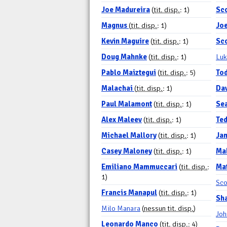
Joe Madureira
(
tit. disp.
: 1)
Sc
Magnus
(
tit. disp.
: 1)
Jo
Kevin Maguire
(
tit. disp.
: 1)
Sc
Doug Mahnke
(
tit. disp.
: 1)
Luk
Pablo Maiztegui
(
tit. disp.
: 5)
To
Malachai
(
tit. disp.
: 1)
Da
Paul Malamont
(
tit. disp.
: 1)
Se
Alex Maleev
(
tit. disp.
: 1)
Te
Michael Mallory
(
tit. disp.
: 1)
Ja
Casey Maloney
(
tit. disp.
: 1)
Ma
Emiliano Mammuccari
(
tit. disp.
:
Ma
1)
Sco
Francis Manapul
(
tit. disp.
: 1)
Sh
Milo Manara
(
nessun tit. disp.
)
Jo
Leonardo Manco
(
tit. disp.
: 4)