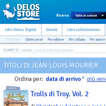
Ricerca
Libri Delos Digital
Ebook
Libri collezionismo
Sfoglia per
Ultimi arrivi
Per editore
Per collana
Per autore
FUMETTI
>
AUTORI
> TITOLI DI JEAN-LOUIS MOURIER
TITOLI DI JEAN-LOUIS MOURIER
Ordina per:
data di arrivo
più ven
FUMETTI
Trolls di Troy. Vol. 2