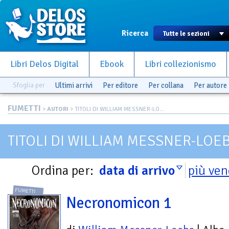
Ricerca
Libri Delos Digital
Ebook
Libri collezionismo
Sfoglia per
Ultimi arrivi
Per editore
Per collana
Per autore
FUMETTI
>
AUTORI
> TITOLI DI WILLIAM MESSNER-LO...
TITOLI DI WILLIAM MESSNER-LOE
Ordina per:
data di arrivo
più ven
FUMETTI
Necronomicon 1