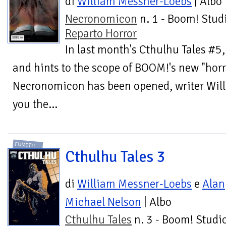
di
William Messner-Loebs
| Albo
Necronomicon
n. 1 - Boom! Studi
Reparto Horror
In last month's Cthulhu Tales #5
and hints to the scope of BOOM!'s new "horr
Necronomicon has been opened, writer Wil
you the...
FUMETTI
Cthulhu Tales 3
di
William Messner-Loebs
e
Alan
Michael Nelson
| Albo
Cthulhu Tales
n. 3 - Boom! Studio