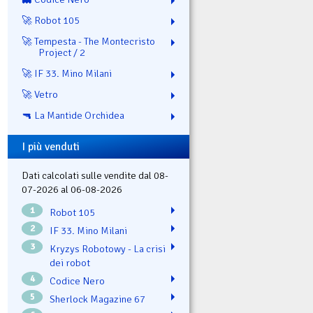
🚀 Robot 105
🚀 Tempesta - The Montecristo
Project / 2
🚀 IF 33. Mino Milani
🚀 Vetro
🔫 La Mantide Orchidea
I più venduti
Dati calcolati sulle vendite dal 08-
07-2026 al 06-08-2026
1
Robot 105
2
IF 33. Mino Milani
3
Kryzys Robotowy - La crisi
dei robot
4
Codice Nero
5
Sherlock Magazine 67