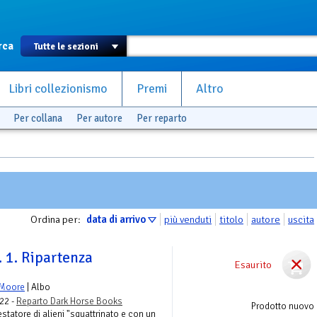
rca
Libri collezionismo
Premi
Altro
Per collana
Per autore
Per reparto
Ordina per:
data di arrivo
più venduti
titolo
autore
uscita
. 1. Ripartenza
Esaurito
 Moore
| Albo
22 -
Reparto Dark Horse Books
Prodotto nuovo
statore di alieni "squattrinato e con un