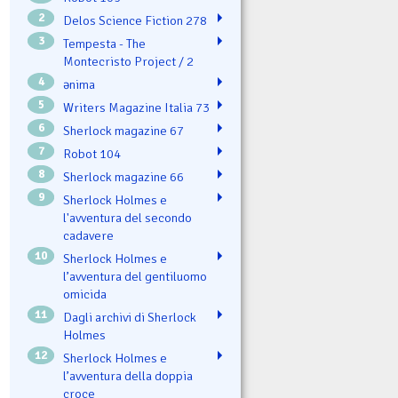
2
Delos Science Fiction 278
3
Tempesta - The
Montecristo Project / 2
4
ənima
5
Writers Magazine Italia 73
6
Sherlock magazine 67
7
Robot 104
8
Sherlock magazine 66
9
Sherlock Holmes e
l'avventura del secondo
cadavere
10
Sherlock Holmes e
l’avventura del gentiluomo
omicida
11
Dagli archivi di Sherlock
Holmes
12
Sherlock Holmes e
l’avventura della doppia
croce