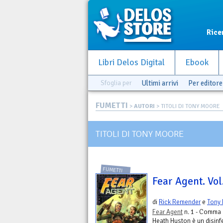
Rice
Libri Delos Digital
Ebook
Sfoglia per
Ultimi arrivi
Per editore
FUMETTI
>
AUTORI
> TITOLI DI TONY MOORE
TITOLI DI TONY MOORE
FUMETTI
Fear Agent. Vol
di
Rick Remender
e
Tony
Fear Agent
n. 1 - Comma 
Heath Huston è un disinfe