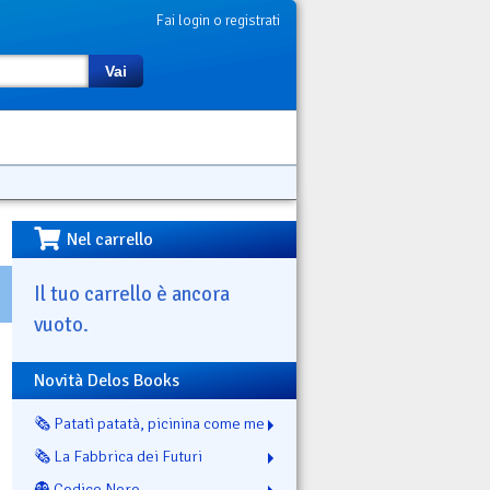
Fai login o registrati
Vai
Nel carrello
Il tuo carrello è ancora
vuoto.
Novità Delos Books
🗞️ Patatì patatà, picinina come me
🗞️ La Fabbrica dei Futuri
👻 Codice Nero