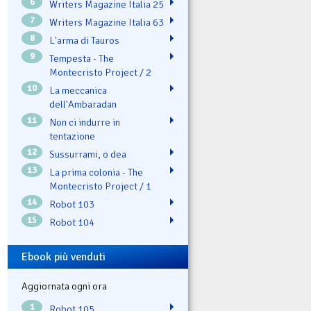
6
Writers Magazine Italia 25
7
Writers Magazine Italia 63
8
L'arma di Tauros
9
Tempesta - The
Montecristo Project / 2
10
La meccanica
dell'Ambaradan
11
Non ci indurre in
tentazione
12
Sussurrami, o dea
13
La prima colonia - The
Montecristo Project / 1
14
Robot 103
15
Robot 104
Ebook più venduti
Aggiornata ogni ora
1
Robot 105