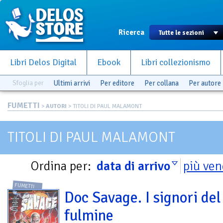
Ricerca
Libri Delos Digital
Ebook
Libri collezionismo
Sfoglia per
Ultimi arrivi
Per editore
Per collana
Per autore
FUMETTI
>
AUTORI
> TITOLI DI PAUL MALAMONT
TITOLI DI PAUL MALAMONT
Ordina per:
data di arrivo
più ven
FUMETTI
Doc Savage. I signori del
fulmine