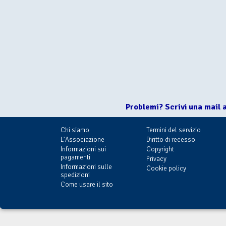
Problemi? Scrivi una mail 
Chi siamo
Termini del servizio
L'Associazione
Diritto di recesso
Informazioni sui
Copyright
pagamenti
Privacy
Informazioni sulle
Cookie policy
spedizioni
Come usare il sito